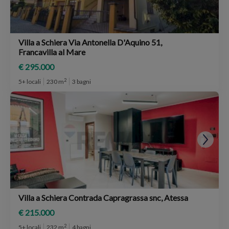
Villa a Schiera Via Antonella D'Aquino 51,
Francavilla al Mare
€ 295.000
2
5+ locali
230 m
3 bagni
Villa a Schiera Contrada Capragrassa snc, Atessa
€ 215.000
2
5+ locali
232 m
4 bagni