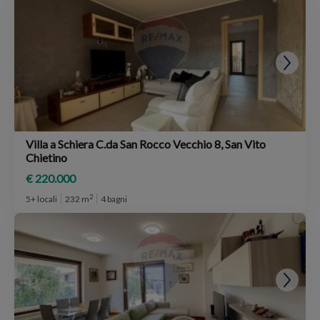
Villa a Schiera C.da San Rocco Vecchio 8, San Vito
Chietino
€ 220.000
2
5+ locali
232 m
4 bagni