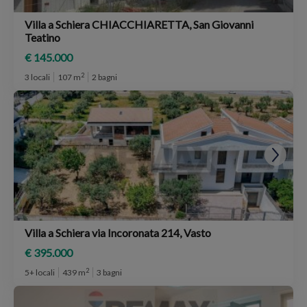
Villa a Schiera CHIACCHIARETTA, San Giovanni
Teatino
€ 145.000
2
3 locali
107 m
2 bagni
Villa a Schiera via Incoronata 214, Vasto
€ 395.000
2
5+ locali
439 m
3 bagni