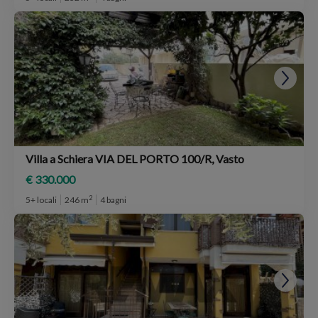
Villa a Schiera VIA DEL PORTO 100/R, Vasto
€ 330.000
2
5+ locali
246 m
4 bagni