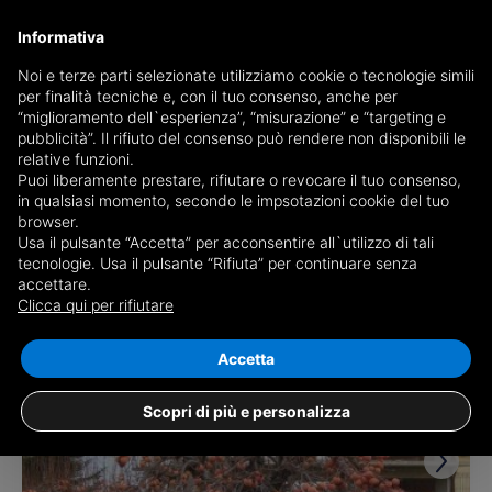
Informativa
Noi e terze parti selezionate utilizziamo cookie o tecnologie simili
per finalità tecniche e, con il tuo consenso, anche per
Ricevi copia del giornale via mail
“miglioramento dell`esperienza”, “misurazione” e “targeting e
Scegli giornale
pubblicità”. Il rifiuto del consenso può rendere non disponibili le
relative funzioni.
Puoi liberamente prestare, rifiutare o revocare il tuo consenso,
in qualsiasi momento, secondo le impsotazioni cookie del tuo
browser.
Usa il pulsante “Accetta” per acconsentire all`utilizzo di tali
tecnologie. Usa il pulsante “Rifiuta” per continuare senza
accettare.
22 risultati per
villette a schera in vendita
Clicca qui per rifiutare
in provincia di Chieti
Salva ricerca
Accetta
Scopri di più e personalizza