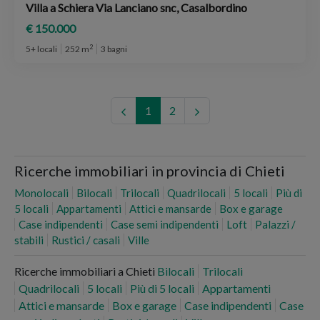
Villa a Schiera Via Lanciano snc, Casalbordino
€ 150.000
2
5+ locali
252 m
3 bagni
1
2
Ricerche immobiliari in provincia di Chieti
Monolocali
Bilocali
Trilocali
Quadrilocali
5 locali
Più di
5 locali
Appartamenti
Attici e mansarde
Box e garage
Case indipendenti
Case semi indipendenti
Loft
Palazzi /
stabili
Rustici / casali
Ville
Ricerche immobiliari a Chieti
Bilocali
Trilocali
Quadrilocali
5 locali
Più di 5 locali
Appartamenti
Attici e mansarde
Box e garage
Case indipendenti
Case