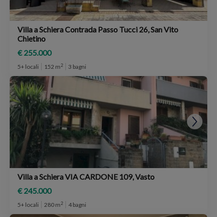
Villa a Schiera Contrada Passo Tucci 26, San Vito
Chietino
€ 255.000
2
5+ locali
152 m
3 bagni
Villa a Schiera VIA CARDONE 109, Vasto
€ 245.000
2
5+ locali
280 m
4 bagni