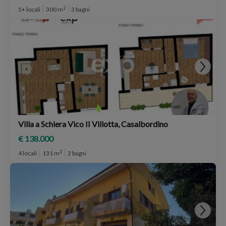
2
5+ locali
300 m
3 bagni
Villa a Schiera Vico II Villotta, Casalbordino
€ 138.000
2
4 locali
131 m
2 bagni