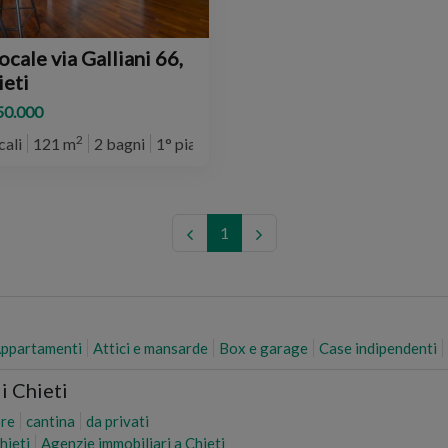
ocale via Galliani 66,
ieti
50.000
2
cali
121 m
2 bagni
1° piano
1
ppartamenti
Attici e mansarde
Box e garage
Case indipendenti
i Chieti
re
cantina
da privati
Chieti
Agenzie immobiliari a Chieti