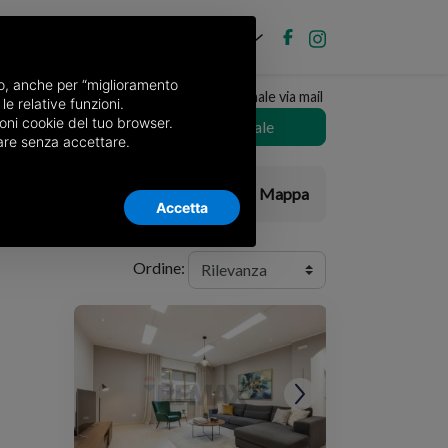
IT
ubblica annuncio
Accedi
nso, anche per “miglioramento
Ricevi copia del giornale via mail
le relative funzioni.
oni cookie del tuo browser.
Scegli giornale
nuare senza accettare.
Elenco
Mappa
Accetta
Ordine: