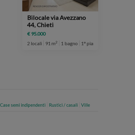
Bilocale via Avezzano
44, Chieti
€ 95.000
2
2 locali
91 m
1 bagno
1° piano
Case semi indipendenti
Rustici / casali
Ville