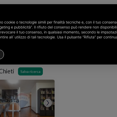
P
amo cookie o tecnologie simili per finalità tecniche e, con il tuo conse
eting e pubblicità”. Il rifiuto del consenso può rendere non disponibili 
ovincia di Chieti
Bilocali in vendita a Chieti
Scegli la zona
o revocare il tuo consenso, in qualsiasi momento, secondo le impsotazi
ire all`utilizzo di tali tecnologie. Usa il pulsante “Rifiuta” per conti
Bilocale
Prezzo
Filtri
 Chieti
Salva ricerca