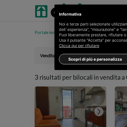
Informativa
Noi e terze parti selezionate utilizzi
dell`esperienza”, “misurazione” e “targ
Portale immobiliare oikia.it
Bilocali in vendita in pr
Puoi liberamente prestare, rifiutare 
Usa il pulsante “Accetta” per acconsent
Clicca qui per rifiutare
Vendita
Scopri di più e personalizza
3 risultati per
bilocali in vendita a