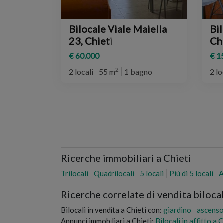
Bilocale Viale Maiella
Bil
23, Chieti
Ch
€ 60.000
€ 1
2
2 locali
55 m
1 bagno
2 lo
Ricerche immobiliari a Chieti
Trilocali
Quadrilocali
5 locali
Più di 5 locali
A
Ricerche correlate di vendita bilocal
Bilocali in vendita a Chieti con:
giardino
ascenso
Annunci immobiliari a Chieti:
Bilocali in affitto a 