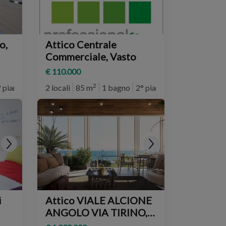
o,
Attico Centrale
Commerciale, Vasto
€ 110.000
2
° piano
2 locali
85 m
1 bagno
2° piano
i
Attico VIALE ALCIONE
ANGOLO VIA TIRINO,
Francavilla al Mare