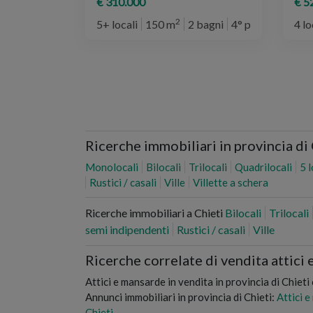
€ 310.000
€ 5
2
5+ locali
150 m
2 bagni
4° piano
4 lo
Ricerche immobiliari in provincia di
Monolocali
Bilocali
Trilocali
Quadrilocali
5 
Rustici / casali
Ville
Villette a schera
Ricerche immobiliari a Chieti
Bilocali
Trilocali
semi indipendenti
Rustici / casali
Ville
Ricerche correlate di vendita attici 
Attici e mansarde in vendita in provincia di Chieti
Annunci immobiliari in provincia di Chieti:
Attici e
Chieti