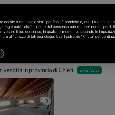
P
amo cookie o tecnologie simili per finalità tecniche e, con il tuo conse
eting e pubblicità”. Il rifiuto del consenso può rendere non disponibili 
dita in provincia di Chieti
o revocare il tuo consenso, in qualsiasi momento, secondo le impsotazi
ire all`utilizzo di tali tecnologie. Usa il pulsante “Rifiuta” per conti
Attico / Mansarda
Prezzo
Filt
n vendita in provincia di Chieti
Salva ricerca