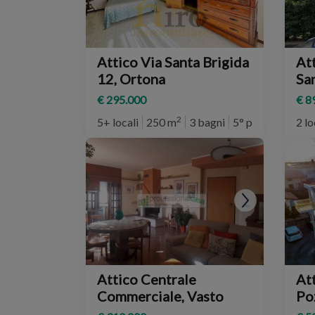
Attico Via Santa Brigida
Att
12, Ortona
Sa
€ 295.000
€ 8
2
5+ locali
250 m
3 bagni
5° piano
2 lo
Attico Centrale
Attic
Commerciale, Vasto
Pozzo 7, 
Im