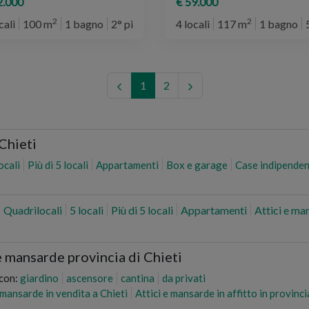
2.000
€ 59.000
2
2
cali
100 m
1 bagno
2° piano
4 locali
117 m
1 bagno
1
2
 Chieti
locali
Più di 5 locali
Appartamenti
Box e garage
Case indipenden
Quadrilocali
5 locali
Più di 5 locali
Appartamenti
Attici e m
e mansarde provincia di Chieti
 con:
giardino
ascensore
cantina
da privati
 mansarde in vendita a Chieti
Attici e mansarde in affitto in provinci