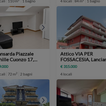
cali
110 m
1 bagno
4 locali
84 m
1 bagno
nsarda Piazzale
Attico VIA PER
hille Cuonzo 17,
FOSSACESIA, Lancia
nciano
9.000
€ 315.000
2
cali
72 m
2 bagni
4 locali