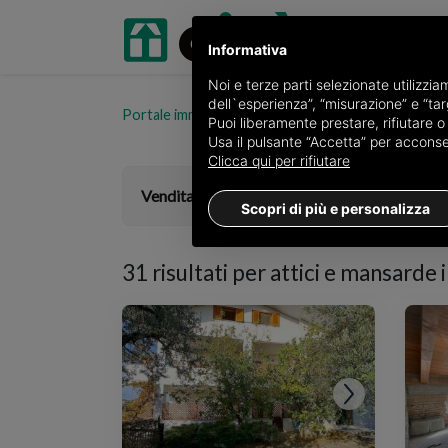
Informativa
Noi e terze parti selezionate utilizzi
dell`esperienza”, “misurazione” e “targ
Portale immobiliare oikia.it
Attici e mansarde in ven
Puoi liberamente prestare, rifiutare 
Usa il pulsante “Accetta” per acconsent
Clicca qui per rifiutare
Vendita
Scopri di più e personalizza
31 risultati per
attici e mansarde i