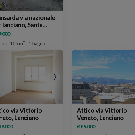
nsarda via nazionale
 lanciano, Santa
ria Imbaro
9.000
2
cali
105 m
1 bagno
ico via Vittorio
Attico via Vittorio
neto, Lanciano
Veneto, Lanciano
19.000
€ 89.000
2
2