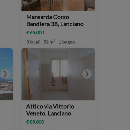
Mansarda Corso
Bandiera 38, Lanciano
€ 65.000
2
3 locali
56 m
1 bagno
Attico via Vittorio
Veneto, Lanciano
€ 89.000
2