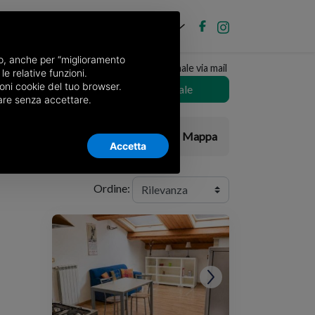
IT
ubblica annuncio
Accedi
nso, anche per “miglioramento
Ricevi copia del giornale via mail
le relative funzioni.
oni cookie del tuo browser.
Scegli giornale
nuare senza accettare.
Elenco
Mappa
ri
Accetta
Ordine: