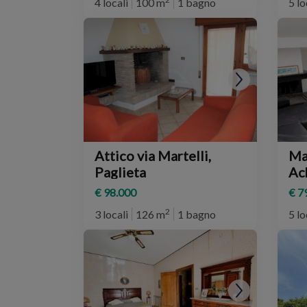
4 locali
100 m
1 bagno
5 lo
Attico via Martelli,
Ma
Paglieta
Ac
La
€ 98.000
€ 7
2
3 locali
126 m
1 bagno
5 lo