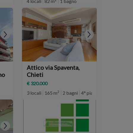
4 locali
82 m
1 bagno
Attico via Spaventa,
no
Chieti
€ 320.000
2
3 locali
165 m
2 bagni
4° piano