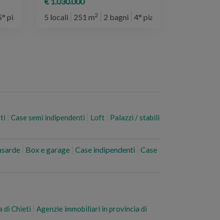
€ 1.030.000
2
5° piano
5 locali
251 m
2 bagni
4° piano
ti
Case semi indipendenti
Loft
Palazzi / stabili
ansarde
Box e garage
Case indipendenti
Case
a di Chieti
Agenzie immobiliari in provincia di