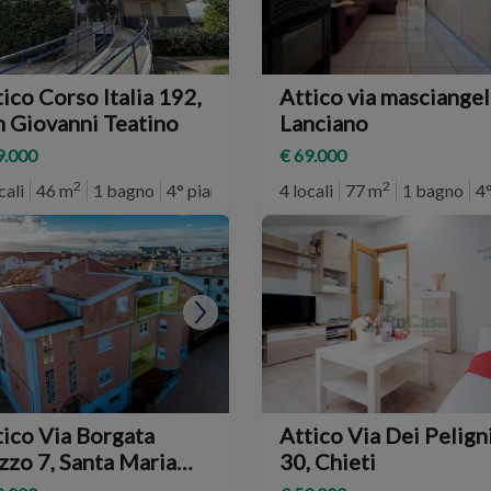
ico Corso Italia 192,
Attico via masciangel
n Giovanni Teatino
Lanciano
9.000
€ 69.000
2
2
cali
46 m
1 bagno
4° piano
4 locali
77 m
1 bagno
4
o Via Borgata
Attico Via Dei Pelign
Santa Maria
30, Chieti
baro