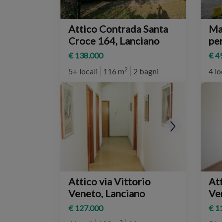
Attico Contrada Santa
Ma
Croce 164, Lanciano
per
Ma
€ 138.000
€ 4
2
5+ locali
116 m
2 bagni
4 lo
Attico via Vittorio
Att
Veneto, Lanciano
Ve
€ 127.000
€ 1
2