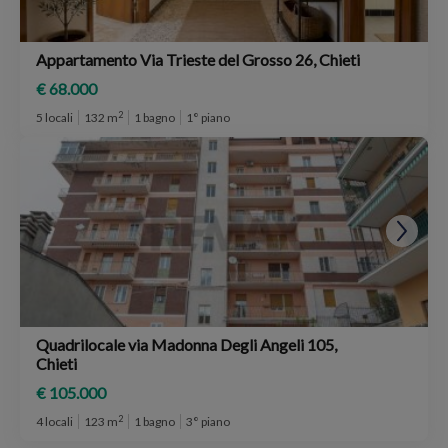
Appartamento Via Trieste del Grosso 26, Chieti
€ 68.000
2
5 locali
132 m
1 bagno
1° piano
Quadrilocale via Madonna Degli Angeli 105,
Chieti
€ 105.000
2
4 locali
123 m
1 bagno
3° piano