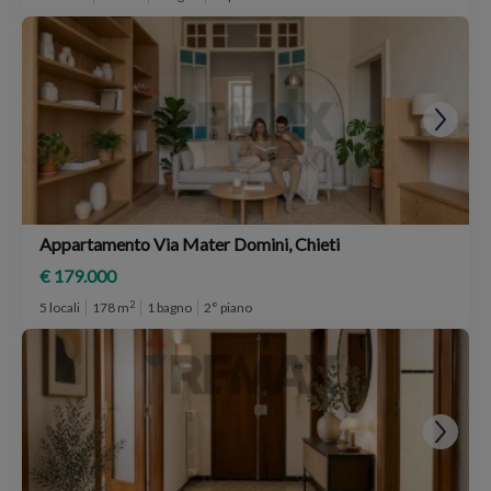
Appartamento Via Mater Domini, Chieti
€ 179.000
2
5 locali
178 m
1 bagno
2° piano