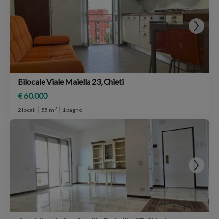
Bilocale Viale Maiella 23, Chieti
€ 60.000
2
2 locali
55 m
1 bagno