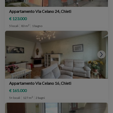
Appartamento Via Celano 24, Chieti
€ 123.000
2
5 locali
83 m
1 bagno
Appartamento Via Celano 16, Chieti
€ 165.000
2
5+ locali
127 m
2 bagni