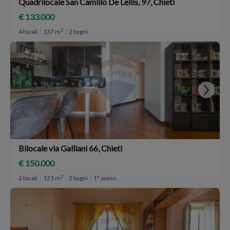
Quadrilocale San Camillo De Lellis, 97, Chieti
€ 133.000
2
4 locali
137 m
2 bagni
Bilocale via Galliani 66, Chieti
€ 150.000
2
2 locali
121 m
2 bagni
1° piano