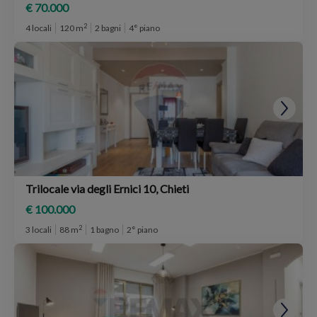
€ 70.000
2
4 locali
120 m
2 bagni
4° piano
Trilocale via degli Ernici 10, Chieti
€ 100.000
2
3 locali
88 m
1 bagno
2° piano