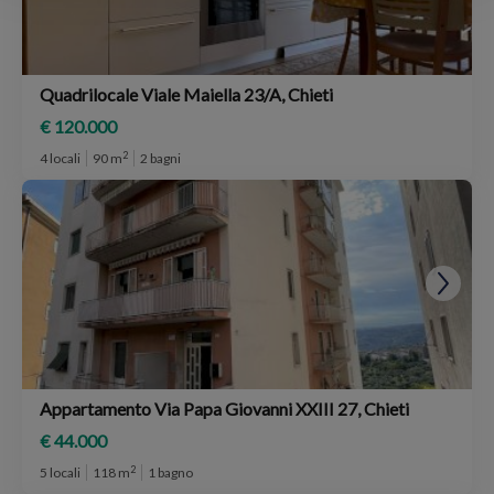
Quadrilocale Viale Maiella 23/A, Chieti
€ 120.000
2
4 locali
90 m
2 bagni
Appartamento Via Papa Giovanni XXIII 27, Chieti
€ 44.000
2
5 locali
118 m
1 bagno