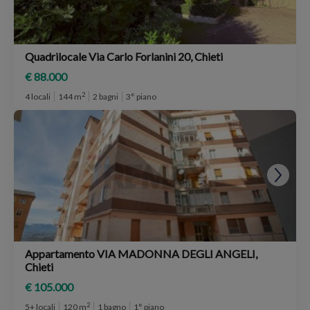
Quadrilocale Via Carlo Forlanini 20, Chieti
€ 88.000
2
4 locali
144 m
2 bagni
3° piano
Appartamento VIA MADONNA DEGLI ANGELI,
Chieti
€ 105.000
2
5+ locali
120 m
1 bagno
1° piano