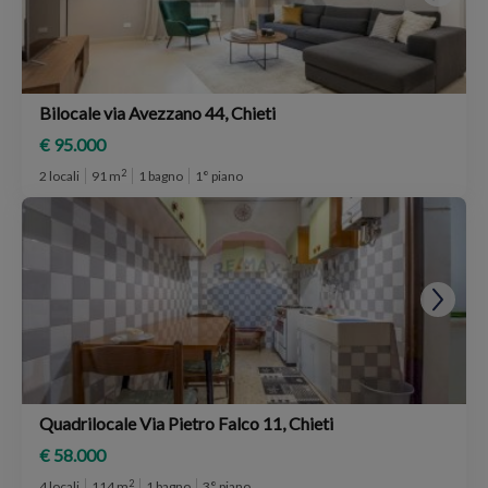
Bilocale via Avezzano 44, Chieti
€ 95.000
2
2 locali
91 m
1 bagno
1° piano
Quadrilocale Via Pietro Falco 11, Chieti
€ 58.000
2
4 locali
114 m
1 bagno
3° piano