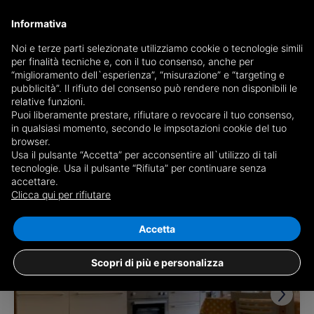
Informativa
Noi e terze parti selezionate utilizziamo cookie o tecnologie simili
per finalità tecniche e, con il tuo consenso, anche per
Ricevi copia del giornale via mail
“miglioramento dell`esperienza”, “misurazione” e “targeting e
Scegli giornale
pubblicità”. Il rifiuto del consenso può rendere non disponibili le
relative funzioni.
Puoi liberamente prestare, rifiutare o revocare il tuo consenso,
in qualsiasi momento, secondo le impsotazioni cookie del tuo
browser.
Usa il pulsante “Accetta” per acconsentire all`utilizzo di tali
tecnologie. Usa il pulsante “Rifiuta” per continuare senza
accettare.
9 risultati per
più di 5 locali in vendita a
Clicca qui per rifiutare
Chieti
Salva ricerca
Accetta
Scopri di più e personalizza