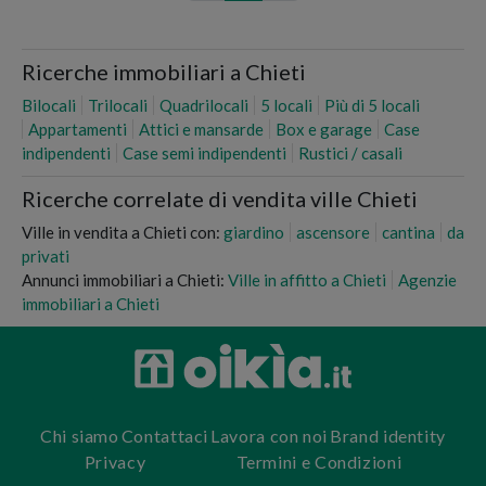
Ricerche immobiliari a Chieti
Bilocali
Trilocali
Quadrilocali
5 locali
Più di 5 locali
Appartamenti
Attici e mansarde
Box e garage
Case
indipendenti
Case semi indipendenti
Rustici / casali
Ricerche correlate di vendita ville Chieti
Ville in vendita a Chieti con:
giardino
ascensore
cantina
da
privati
Annunci immobiliari a Chieti:
Ville in affitto a Chieti
Agenzie
immobiliari a Chieti
Chi siamo
Contattaci
Lavora con noi
Brand identity
Privacy
Termini e Condizioni