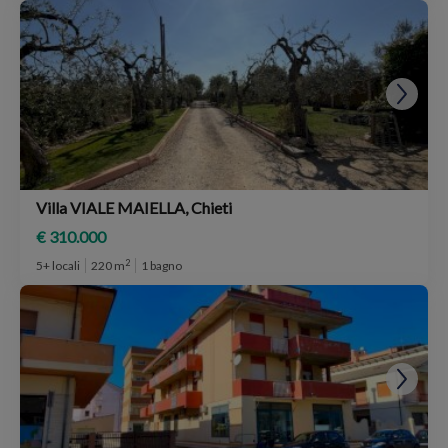
Villa VIALE MAIELLA, Chieti
€ 310.000
2
5+ locali
220 m
1 bagno