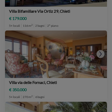
Villa Bifamiliare Via Ortiz 29, Chieti
€ 179.000
2
5+ locali
116 m
2 bagni
2° piano
Villa via delle Fornaci, Chieti
€ 350.000
2
5+ locali
270 m
6 bagni