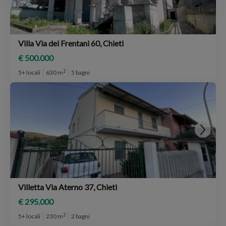
Villa Via dei Frentani 60, Chieti
€ 500.000
2
5+ locali
630 m
5 bagni
Villetta Via Aterno 37, Chieti
€ 295.000
2
5+ locali
230 m
2 bagni