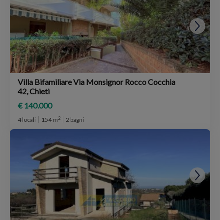
Villa Bifamiliare Via Monsignor Rocco Cocchia
42, Chieti
€ 140.000
2
4 locali
154 m
2 bagni