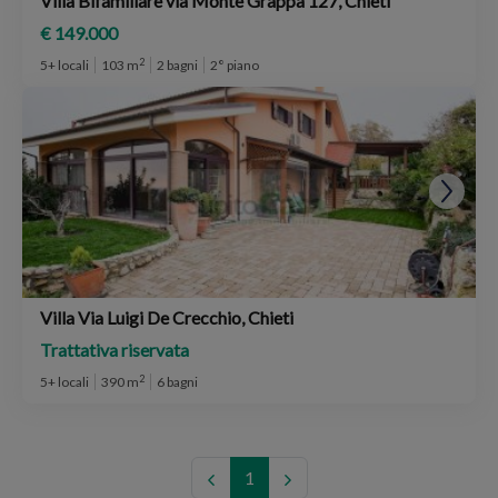
Villa Bifamiliare via Monte Grappa 127, Chieti
€ 149.000
2
5+ locali
103 m
2 bagni
2° piano
Villa Via Luigi De Crecchio, Chieti
Trattativa riservata
2
5+ locali
390 m
6 bagni
1