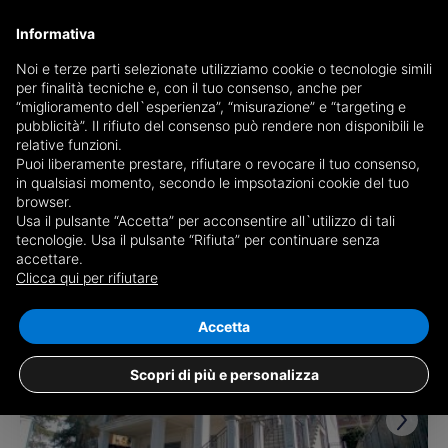
Informativa
Noi e terze parti selezionate utilizziamo cookie o tecnologie simili
per finalità tecniche e, con il tuo consenso, anche per
Ricevi copia del giornale via mail
“miglioramento dell`esperienza”, “misurazione” e “targeting e
Scegli giornale
pubblicità”. Il rifiuto del consenso può rendere non disponibili le
relative funzioni.
Puoi liberamente prestare, rifiutare o revocare il tuo consenso,
in qualsiasi momento, secondo le impsotazioni cookie del tuo
browser.
Usa il pulsante “Accetta” per acconsentire all`utilizzo di tali
tecnologie. Usa il pulsante “Rifiuta” per continuare senza
accettare.
11 risultati per
ville in vendita a Chieti
Clicca qui per rifiutare
Salva ricerca
Accetta
Scopri di più e personalizza