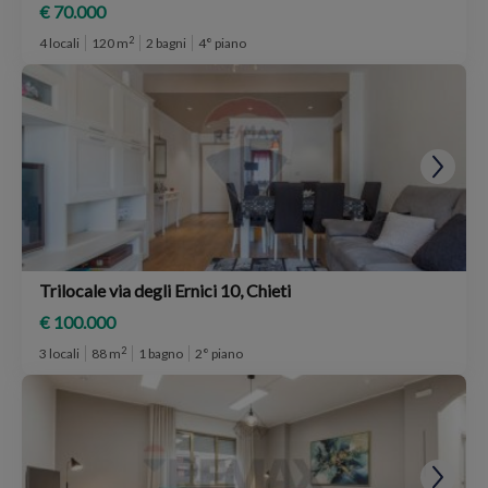
€ 70.000
2
4 locali
120 m
2 bagni
4° piano
Trilocale via degli Ernici 10, Chieti
€ 100.000
2
3 locali
88 m
1 bagno
2° piano