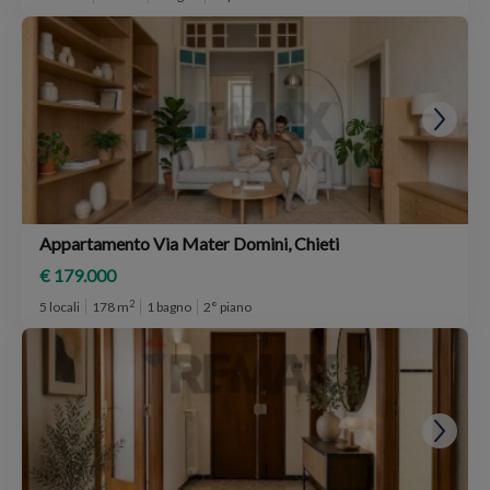
Appartamento Via Mater Domini, Chieti
€ 179.000
2
5 locali
178 m
1 bagno
2° piano