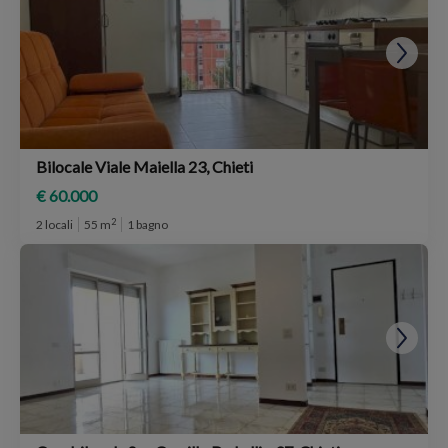
Bilocale Viale Maiella 23, Chieti
€ 60.000
2
2 locali
55 m
1 bagno