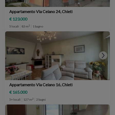
Appartamento Via Celano 24, Chieti
€ 123.000
2
5 locali
83 m
1 bagno
Appartamento Via Celano 16, Chieti
€ 165.000
2
5+ locali
127 m
2 bagni