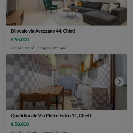
Bilocale via Avezzano 44, Chieti
€ 95.000
2
2 locali
91 m
1 bagno
1° piano
Quadrilocale Via Pietro Falco 11, Chieti
€ 58.000
2
4 locali
114 m
1 bagno
3° piano