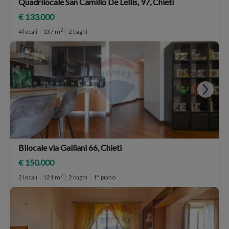
Quadrilocale San Camillo De Lellis, 97, Chieti
€ 133.000
2
4 locali
137 m
2 bagni
Bilocale via Galliani 66, Chieti
€ 150.000
2
2 locali
121 m
2 bagni
1° piano