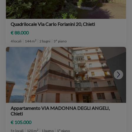
Quadrilocale Via Carlo Forlanini 20, Chieti
€ 88.000
2
4 locali
144 m
2 bagni
3° piano
Appartamento VIA MADONNA DEGLI ANGELI,
Chieti
€ 105.000
2
5+ locali
120 m
1 bagno
1° piano