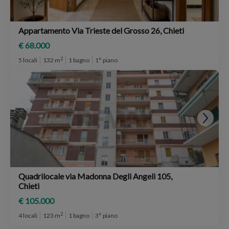
Appartamento Via Trieste del Grosso 26, Chieti
€ 68.000
2
5 locali
132 m
1 bagno
1° piano
Quadrilocale via Madonna Degli Angeli 105,
Chieti
€ 105.000
2
4 locali
123 m
1 bagno
3° piano