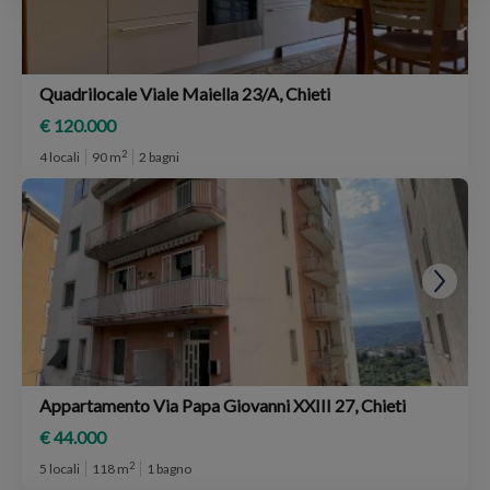
Quadrilocale Viale Maiella 23/A, Chieti
€ 120.000
2
4 locali
90 m
2 bagni
Appartamento Via Papa Giovanni XXIII 27, Chieti
€ 44.000
2
5 locali
118 m
1 bagno