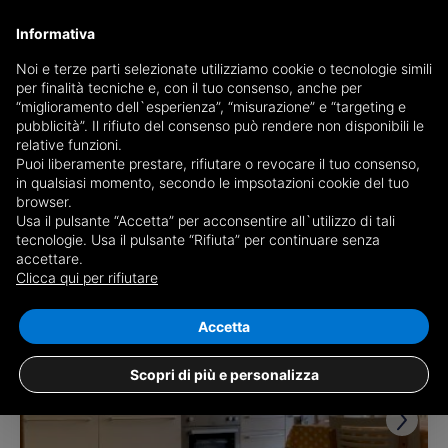
Informativa
Noi e terze parti selezionate utilizziamo cookie o tecnologie simili
per finalità tecniche e, con il tuo consenso, anche per
Ricevi copia del giornale via mail
“miglioramento dell`esperienza”, “misurazione” e “targeting e
Scegli giornale
pubblicità”. Il rifiuto del consenso può rendere non disponibili le
relative funzioni.
Puoi liberamente prestare, rifiutare o revocare il tuo consenso,
in qualsiasi momento, secondo le impsotazioni cookie del tuo
browser.
Usa il pulsante “Accetta” per acconsentire all`utilizzo di tali
tecnologie. Usa il pulsante “Rifiuta” per continuare senza
accettare.
61 risultati per
appartamenti in vendita a
Clicca qui per rifiutare
Chieti
Salva ricerca
Accetta
Scopri di più e personalizza