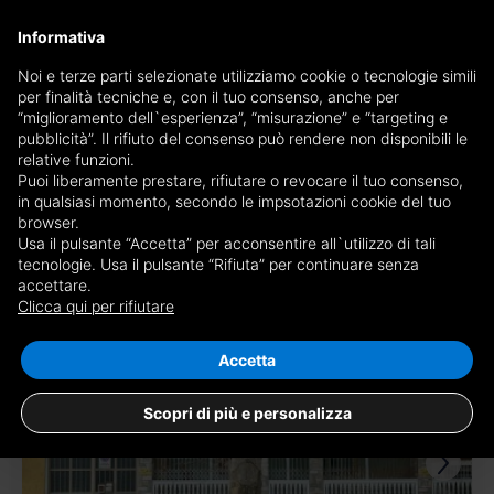
×
Informativa
Receive a copy of the newspaper by mail
Noi e terze parti selezionate utilizziamo cookie o tecnologie simili
per finalità tecniche e, con il tuo consenso, anche per
Receive a copy of the newspaper by mail
Edition
“miglioramento dell`esperienza”, “misurazione” e “targeting e
Choose newspaper
pubblicità”. Il rifiuto del consenso può rendere non disponibili le
×
Torino Prestige
relative funzioni.
Puoi liberamente prestare, rifiutare o revocare il tuo consenso,
E-mail
in qualsiasi momento, secondo le impsotazioni cookie del tuo
browser.
Usa il pulsante “Accetta” per acconsentire all`utilizzo di tali
I am of age, I have read and accept the
conditions
and
privacy
tecnologie. Usa il pulsante “Rifiuta” per continuare senza
accettare.
2 results for
properties for sale in Torino
disclaimer
Clicca qui per rifiutare
Save search
RECEIVE NEWSPAPER
CLOSE
Accetta
Scopri di più e personalizza