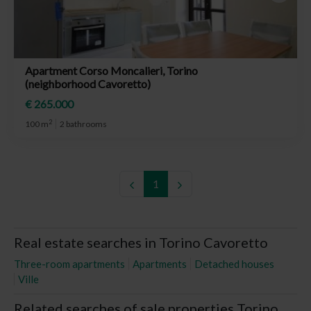
Apartment Corso Moncalieri, Torino
(neighborhood Cavoretto)
€ 265.000
2
100 m
2 bathrooms
1
Real estate searches in Torino Cavoretto
Three-room apartments
Apartments
Detached houses
Ville
Related searches of sale properties Torino