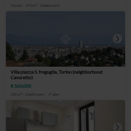
2
5 locals
170 m
2 bathrooms
Villa piazza S. freguglia, Torino (neighborhood
Cavoretto)
€ 560.000
2
203 m
2 bathrooms
1° plan