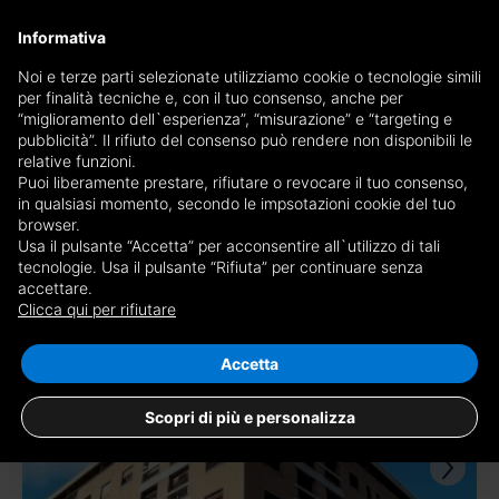
×
Informativa
Receive a copy of the newspaper by mail
Noi e terze parti selezionate utilizziamo cookie o tecnologie simili
per finalità tecniche e, con il tuo consenso, anche per
Receive a copy of the newspaper by mail
Edition
“miglioramento dell`esperienza”, “misurazione” e “targeting e
Choose newspaper
pubblicità”. Il rifiuto del consenso può rendere non disponibili le
×
Torino Prestige
relative funzioni.
Puoi liberamente prestare, rifiutare o revocare il tuo consenso,
E-mail
in qualsiasi momento, secondo le impsotazioni cookie del tuo
browser.
Usa il pulsante “Accetta” per acconsentire all`utilizzo di tali
I am of age, I have read and accept the
conditions
and
privacy
tecnologie. Usa il pulsante “Rifiuta” per continuare senza
accettare.
4 results for
properties for sale in Torino
disclaimer
Clicca qui per rifiutare
Save search
RECEIVE NEWSPAPER
CLOSE
Accetta
Scopri di più e personalizza