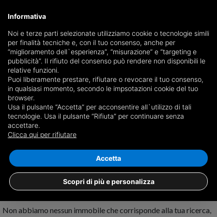
Informativa
Noi e terze parti selezionate utilizziamo cookie o tecnologie simili
per finalità tecniche e, con il tuo consenso, anche per
Ricevi copia del giornale via mail
“miglioramento dell`esperienza”, “misurazione” e “targeting e
Scegli giornale
pubblicità”. Il rifiuto del consenso può rendere non disponibili le
relative funzioni.
Puoi liberamente prestare, rifiutare o revocare il tuo consenso,
in qualsiasi momento, secondo le impsotazioni cookie del tuo
browser.
Usa il pulsante “Accetta” per acconsentire all`utilizzo di tali
tecnologie. Usa il pulsante “Rifiuta” per continuare senza
accettare.
Nessun risultato per
case in vendita a
Clicca qui per rifiutare
Serramanna
Salva ricerca
Accetta
Scopri di più e personalizza
Non abbiamo nessun immobile che corrisponde alla tua ricerca,