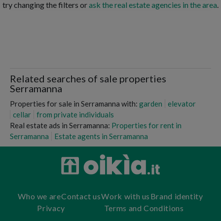
try changing the filters or
ask the real estate agencies in the area
.
Related searches of sale properties
Serramanna
Properties for sale in Serramanna with:
garden
elevator
cellar
from private individuals
Real estate ads in Serramanna:
Properties for rent in
Serramanna
Estate agents in Serramanna
Who we are
Contact us
Work with us
Brand identity
Privacy
Terms and Conditions