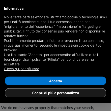
Informativa
Noi e terze parti selezionate utilizziamo cookie o tecnologie simili
per finalità tecniche e, con il tuo consenso, anche per
Receive a copy of the newspaper by mail
“miglioramento dell`esperienza”, “misurazione” e “targeting e
Choose newspaper
pubblicità”. Il rifiuto del consenso può rendere non disponibili le
relative funzioni.
Puoi liberamente prestare, rifiutare o revocare il tuo consenso,
in qualsiasi momento, secondo le impsotazioni cookie del tuo
browser.
Usa il pulsante “Accetta” per acconsentire all`utilizzo di tali
tecnologie. Usa il pulsante “Rifiuta” per continuare senza
accettare.
No results for
properties for sale in
Clicca qui per rifiutare
Serramanna
Save search
Accetta
Scopri di più e personalizza
We do not have any property that matches your search,