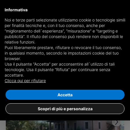
Informativa
Noi e terze parti selezionate utilizziamo cookie o tecnologie simili
per finalità tecniche e, con il tuo consenso, anche per
Ricevi copia del giornale via mail
“miglioramento dell`esperienza”, “misurazione” e “targeting e
Scegli giornale
pubblicità”. Il rifiuto del consenso può rendere non disponibili le
relative funzioni.
Puoi liberamente prestare, rifiutare o revocare il tuo consenso,
in qualsiasi momento, secondo le impsotazioni cookie del tuo
browser.
Usa il pulsante “Accetta” per acconsentire all`utilizzo di tali
tecnologie. Usa il pulsante “Rifiuta” per continuare senza
accettare.
13 risultati per
case in vendita a San
Clicca qui per rifiutare
Marcello
Salva ricerca
Accetta
Scopri di più e personalizza