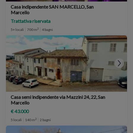
Casa indipendente SAN MARCELLO, San
Marcello
Trattativa riservata
2
5+ locali
700 m
4 bagni
Casa semi indipendente via Mazzini 24, 22, San
Marcello
€ 43.000
2
5 locali
140 m
2 bagni