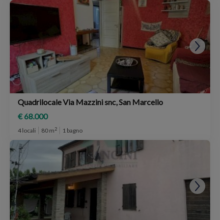
Quadrilocale Via Mazzini snc, San Marcello
€ 68.000
2
4 locali
80 m
1 bagno