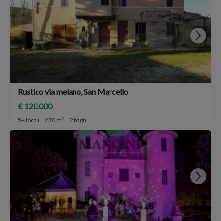
Rustico via melano, San Marcello
€ 120.000
2
5+ locali
270 m
2 bagni