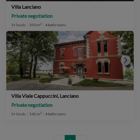
Villa Lanciano
Private negotiation
2
5+ locals
350 m
4 bathrooms
Villa Viale Cappuccini, Lanciano
Private negotiation
2
5+ locals
542 m
4 bathrooms