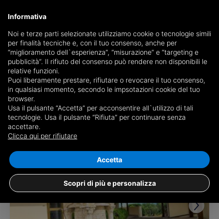
Informativa
Noi e terze parti selezionate utilizziamo cookie o tecnologie simili
per finalità tecniche e, con il tuo consenso, anche per
Receive a copy of the newspaper by mail
“miglioramento dell`esperienza”, “misurazione” e “targeting e
Choose newspaper
pubblicità”. Il rifiuto del consenso può rendere non disponibili le
relative funzioni.
Puoi liberamente prestare, rifiutare o revocare il tuo consenso,
in qualsiasi momento, secondo le impsotazioni cookie del tuo
browser.
Usa il pulsante “Accetta” per acconsentire all`utilizzo di tali
tecnologie. Usa il pulsante “Rifiuta” per continuare senza
accettare.
19 results for
ville for sale in Lanciano
Clicca qui per rifiutare
Save search
Accetta
Scopri di più e personalizza