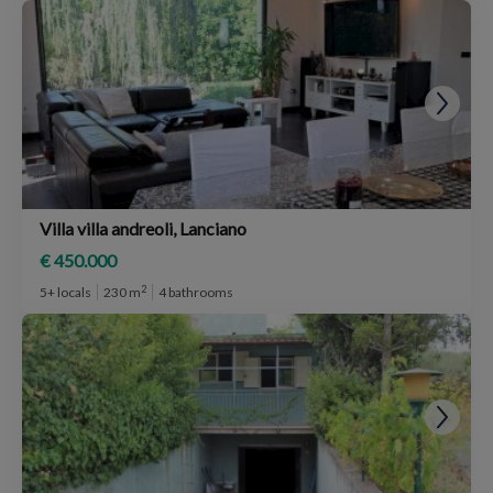
Villa villa andreoli, Lanciano
€ 450.000
2
5+ locals
230 m
4 bathrooms