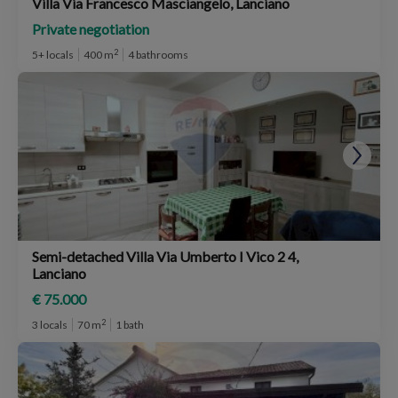
Villa Via Francesco Masciangelo, Lanciano
Private negotiation
2
5+ locals
400 m
4 bathrooms
Semi-detached Villa Via Umberto I Vico 2 4,
Lanciano
€ 75.000
2
3 locals
70 m
1 bath