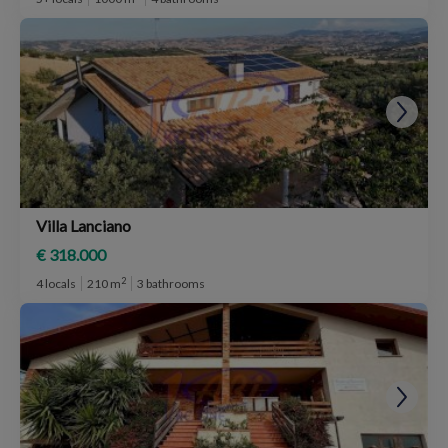
Villa Lanciano
€ 318.000
2
4 locals
210 m
3 bathrooms