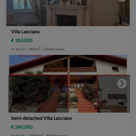
Villa Lanciano
€ 350.000
2
5+ locals
380 m
3 bathrooms
Semi-detached Villa Lanciano
€ 240.000
2
5+ locals
1000 m
4 bathrooms