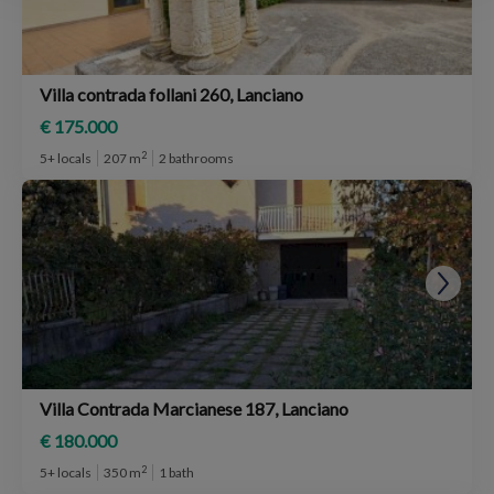
Villa contrada follani 260, Lanciano
€ 175.000
2
5+ locals
207 m
2 bathrooms
Villa Contrada Marcianese 187, Lanciano
€ 180.000
2
5+ locals
350 m
1 bath