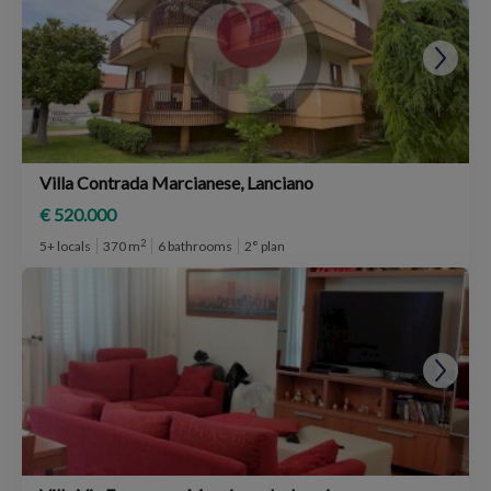
Villa Contrada Marcianese, Lanciano
€ 520.000
2
5+ locals
370 m
6 bathrooms
2° plan