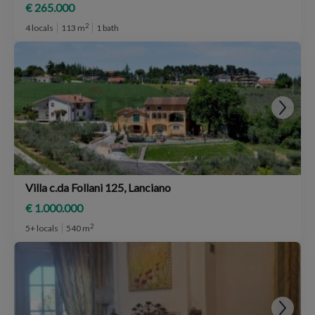
€ 265.000
2
4 locals
113 m
1 bath
Villa c.da Follani 125, Lanciano
€ 1.000.000
2
5+ locals
540 m