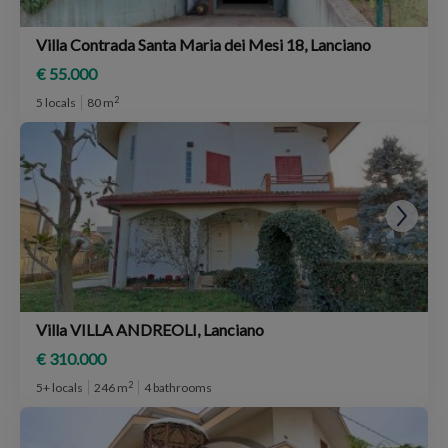
Villa Contrada Santa Maria dei Mesi 18, Lanciano
€ 55.000
2
5 locals
80 m
Villa VILLA ANDREOLI, Lanciano
€ 310.000
2
5+ locals
246 m
4 bathrooms