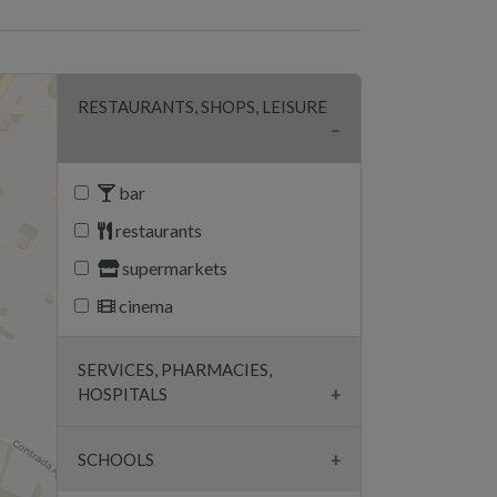
RESTAURANTS, SHOPS, LEISURE
bar
restaurants
supermarkets
cinema
SERVICES, PHARMACIES,
HOSPITALS
pharmacies
SCHOOLS
surgeries