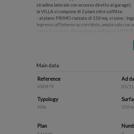
stradina laterale con accesso diretto al garage);
la VILLA si compone di 2 piani oltre soffitta:
- al piano PRIMO rialzato di 150 mq. vi sono : ing
ingresso all'interno su corridoio, ampia sala con a
porta di accesso alla scalinata dell'ampia SOFFITT
con disimpegno, 2 camere da letto e 1 bagno.
- al piano TERRA /S1 vi sono: un GARAGE di circa 
con altro giardino antistante il garage e stradina
Prezzo richiesto per l'intero €180.000,00 trattabi
Da vedere!!
Main data
Reference
Ad d
VV0979
05/1
Typology
Surfa
Villa
350 m
Plan
Numbe
1 totals
1