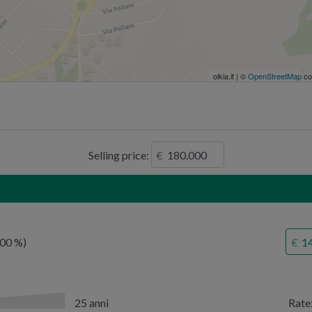
oikia.it | ©
OpenStreetMap
co
Selling price:
,00
25 anni
Rate