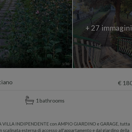
+ 27 immagin
1
/30
ciano
€ 18
1 bathrooms
NTERA VILLA INDIPENDENTE con AMPIO GIARDINO e GARAGE, tutta
on scalinata esterna di accesso all'appartamento e dal giardino della