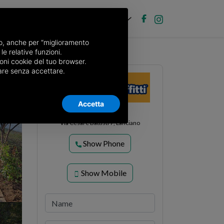
EN
Post new ad
Log in
nso, anche per “miglioramento
le relative funzioni.
7, Lanciano
oni cookie del tuo browser.
nuare senza accettare.
Accetta
ARE Immobiliare Srl
Via Cesare Battisti 7, Lanciano
Show Phone
Show Mobile