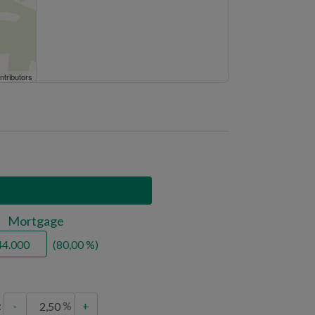
schools
hospitals
university
banks
parking lots
ntributors
churches
police
Mortgage
80,00
:
-
+