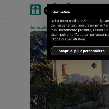
Informativa
Noi e terze parti selezionate utilizzi
dell`esperienza”, “misurazione” e “targ
Real estate portal oikia.it
Ville for sale in the pro
Puoi liberamente prestare, rifiutare 
Usa il pulsante “Accetta” per acconsent
Clicca qui per rifiutare
Scopri di più e personalizza