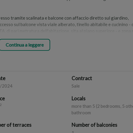
resso tramite scalinata e balcone con affaccio diretto sul giardino,
ccesso sul balcone vista viale alberato, tinello abitabile e cucinino -
A, di pari metratura dell'abitazione, sita al piano superiore - e zona
50 mq. comunicante con diversi vani cantina e taverna di circa 100 m
Continua a leggere
 di accesso per l'auto e pedonale.
le.
ate
Contract
1/2024
Sale
ce
Locals
2
more than 5 (2 bedrooms, 5 othe
bathroom
r of terraces
Number of balconies
1