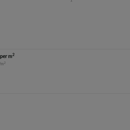
2
 per m
2
/m