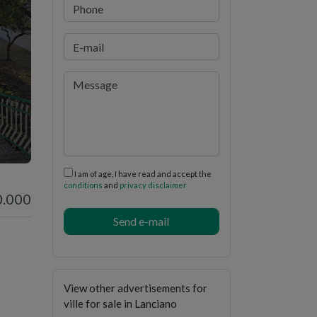
i
I am of age, I have read and accept the
conditions
and
privacy disclaimer
0.000
View other advertisements for
ville for sale in Lanciano