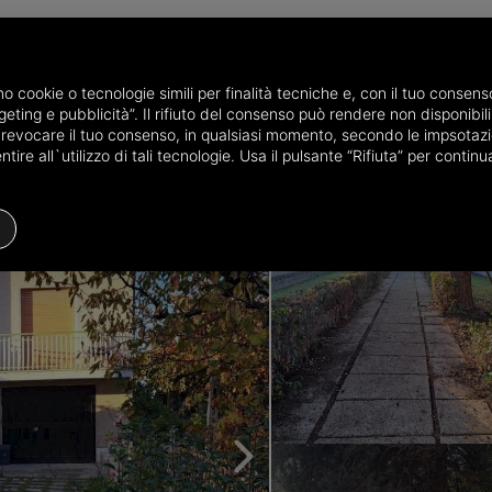
amo cookie o tecnologie simili per finalità tecniche e, con il tuo conse
eting e pubblicità”. Il rifiuto del consenso può rendere non disponibili 
vince of Chieti
Ville for sale in Lanciano
Villa Contrada Marcianese 18
o revocare il tuo consenso, in qualsiasi momento, secondo le impsotazi
ire all`utilizzo di tali tecnologie. Usa il pulsante “Rifiuta” per conti