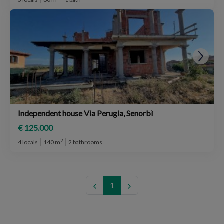
Independent house Via Perugia, Senorbì
€ 125.000
2
4 locals
140 m
2 bathrooms
1