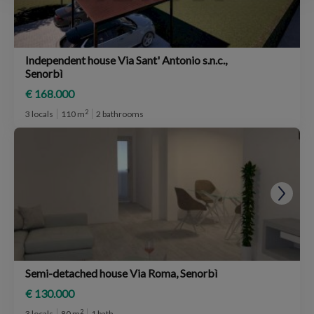
Independent house Via Sant' Antonio s.n.c.,
Senorbì
€ 168.000
2
3 locals
110 m
2 bathrooms
Semi-detached house Via Roma, Senorbì
€ 130.000
2
3 locals
80 m
1 bath