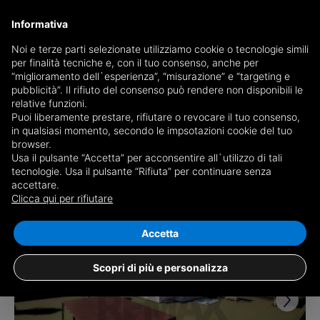
Informativa
Noi e terze parti selezionate utilizziamo cookie o tecnologie simili
per finalità tecniche e, con il tuo consenso, anche per
Receive a copy of the newspaper by mail
“miglioramento dell`esperienza”, “misurazione” e “targeting e
Choose newspaper
pubblicità”. Il rifiuto del consenso può rendere non disponibili le
relative funzioni.
Puoi liberamente prestare, rifiutare o revocare il tuo consenso,
in qualsiasi momento, secondo le impsotazioni cookie del tuo
browser.
Usa il pulsante “Accetta” per acconsentire all`utilizzo di tali
tecnologie. Usa il pulsante “Rifiuta” per continuare senza
accettare.
3 results for
properties for sale in
Clicca qui per rifiutare
Senorbì
Save search
Accetta
Scopri di più e personalizza