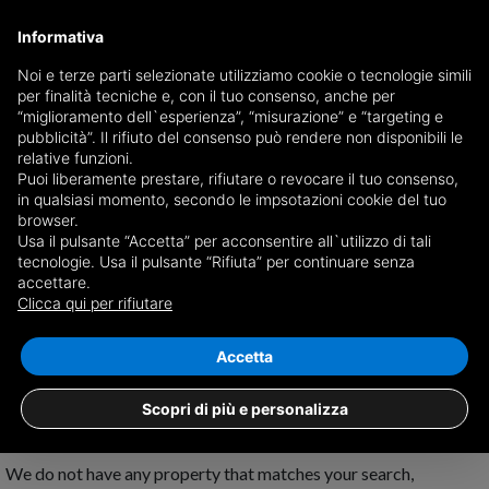
Informativa
Noi e terze parti selezionate utilizziamo cookie o tecnologie simili
per finalità tecniche e, con il tuo consenso, anche per
Receive a copy of the newspaper by mail
“miglioramento dell`esperienza”, “misurazione” e “targeting e
Choose newspaper
pubblicità”. Il rifiuto del consenso può rendere non disponibili le
relative funzioni.
Puoi liberamente prestare, rifiutare o revocare il tuo consenso,
in qualsiasi momento, secondo le impsotazioni cookie del tuo
browser.
Usa il pulsante “Accetta” per acconsentire all`utilizzo di tali
tecnologie. Usa il pulsante “Rifiuta” per continuare senza
accettare.
No results for
properties for sale in
Clicca qui per rifiutare
Senorbì
Save search
Accetta
Scopri di più e personalizza
We do not have any property that matches your search,