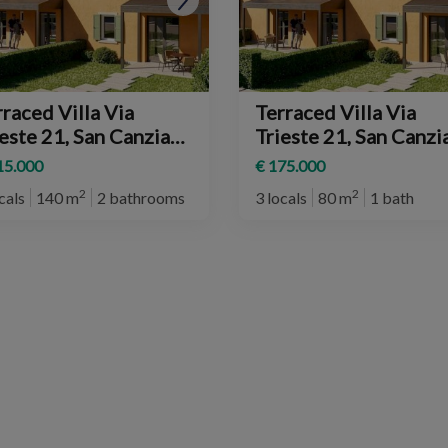
raced Villa Via
Terraced Villa Via
1, San Canzian
Trieste 21, San Canzian
Isonzo
d'Isonzo
15.000
€ 175.000
2
2
cals
140 m
2 bathrooms
3 locals
80 m
1 bath