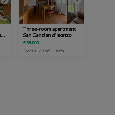
Three-room apartment
San Canzian d'Isonzo
€ 55.000
2
3 locals
60 m
1 bath