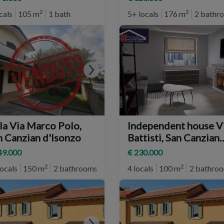
2
2
cals
105 m
1 bath
5+ locals
176 m
2 bathr
la Via Marco Polo,
Independent house V
n Canzian d'Isonzo
Battisti, San Canzian
d'Isonzo
49.000
€ 230.000
2
2
locals
150 m
2 bathrooms
4 locals
100 m
2 bathro