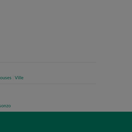
houses
Ville
Isonzo