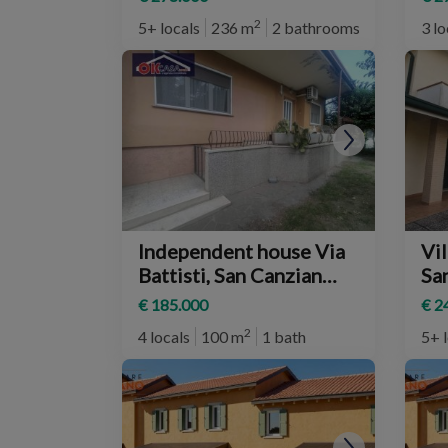
2
5+ locals
236 m
2 bathrooms
3 lo
Independent house Via
Vil
Battisti, San Canzian
Sa
d'Isonzo
€ 185.000
€ 2
2
4 locals
100 m
1 bath
5+ 