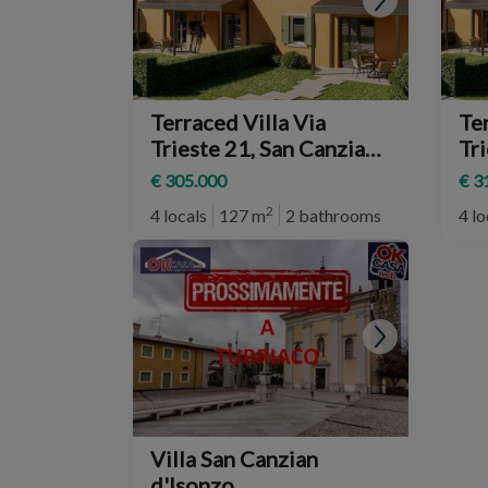
Terraced Villa Via
Ter
Trieste 21, San Canzian
Trieste 2
d'Isonzo
d'
€ 305.000
€ 3
2
4 locals
127 m
2 bathrooms
4 lo
Villa San Canzian
d'Isonzo