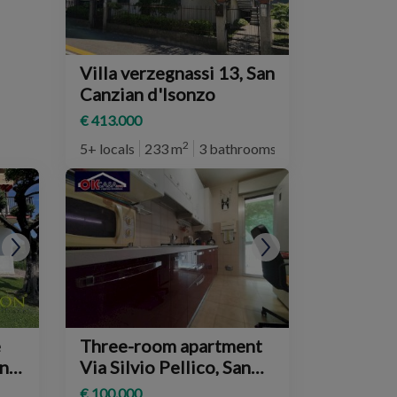
Villa verzegnassi 13, San
Canzian d'Isonzo
€ 413.000
2
5+ locals
233 m
3 bathrooms
e
Three-room apartment
n
Via Silvio Pellico, San
Canzian d'Isonzo
€ 100.000