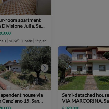
ur-room apartment
 Divisione Julia, San
nzian d'Isonzo
20.000
2
cals
90 m
1 bath
1° plan
dependent house via
Semi-detached hous
Canziano 15, San
VIA MARCORINA, Sa
nzian d'Isonzo
Canzian d'Isonzo
78.000
€ 320.000