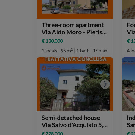
Three-room apartment
Fo
Via Aldo Moro - Pieris
Via
15, San Canzian
Ca
€ 130.000
€ 1
d'Isonzo
2
3 locals
95 m
1 bath
1° plan
4 lo
Semi-detached house
In
Via Salvo d'Acquisto 5,
San 
San Canzian d'Isonzo
Ca
€ 278.000
€ 2