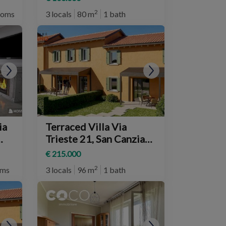
2
ooms
3 locals
80 m
1 bath
ia
Terraced Villa Via
Trieste 21, San Canzian
d'Isonzo
€ 215.000
2
oms
3 locals
96 m
1 bath