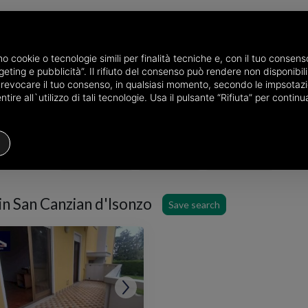
amo cookie o tecnologie simili per finalità tecniche e, con il tuo conse
eting e pubblicità”. Il rifiuto del consenso può rendere non disponibili 
he province of Gorizia
Properties for sale in San Canzian d'Isonzo
o revocare il tuo consenso, in qualsiasi momento, secondo le impsotazi
ire all`utilizzo di tali tecnologie. Usa il pulsante “Rifiuta” per conti
Houses
Price
Filters
 in San Canzian d'Isonzo
Save search