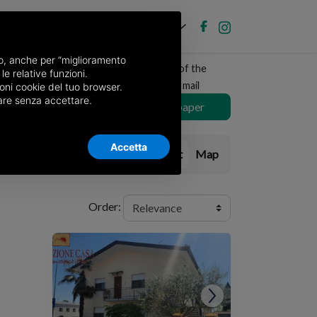
EN
Post new ad
Log in
nso, anche per “miglioramento
Receive a copy of the
le relative funzioni.
newspaper by mail
oni cookie del tuo browser.
nuare senza accettare.
Choose newspaper
Accetta
List
Map
Order: