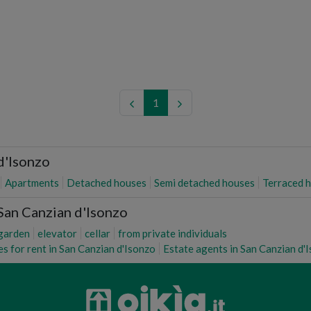
1
d'Isonzo
Apartments
Detached houses
Semi detached houses
Terraced 
 San Canzian d'Isonzo
garden
elevator
cellar
from private individuals
s for rent in San Canzian d'Isonzo
Estate agents in San Canzian d'