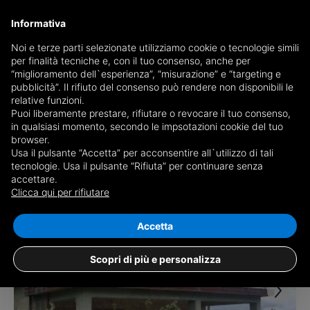
Informativa
Noi e terze parti selezionate utilizziamo cookie o tecnologie simili
per finalità tecniche e, con il tuo consenso, anche per
Receive a copy of the newspaper by mail
“miglioramento dell`esperienza”, “misurazione” e “targeting e
Choose newspaper
pubblicità”. Il rifiuto del consenso può rendere non disponibili le
relative funzioni.
Puoi liberamente prestare, rifiutare o revocare il tuo consenso,
in qualsiasi momento, secondo le impsotazioni cookie del tuo
browser.
Usa il pulsante “Accetta” per acconsentire all`utilizzo di tali
tecnologie. Usa il pulsante “Rifiuta” per continuare senza
accettare.
3 results for
properties for sale in
Clicca qui per rifiutare
Grottolella
Save search
Accetta
Scopri di più e personalizza