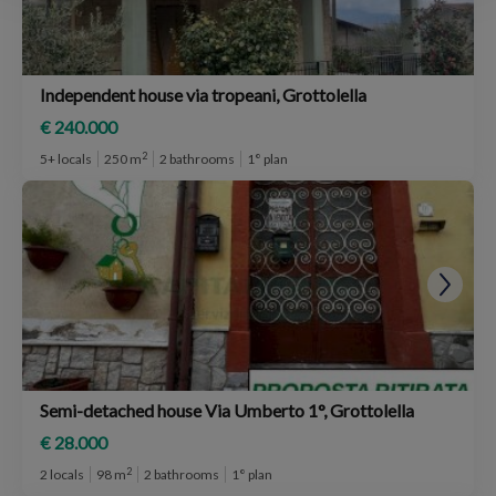
Independent house via tropeani, Grottolella
€ 240.000
2
5+ locals
250 m
2 bathrooms
1° plan
Semi-detached house Via Umberto 1°, Grottolella
€ 28.000
2
2 locals
98 m
2 bathrooms
1° plan