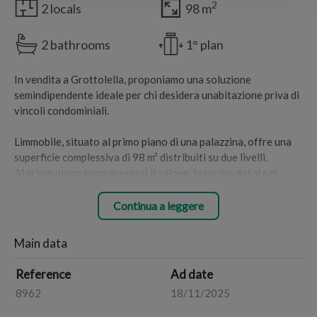
2
2 locals
98 m
2 bathrooms
1° plan
In vendita a Grottolella, proponiamo una soluzione
semindipendente ideale per chi desidera unabitazione priva di
vincoli condominiali.
Limmobile, situato al primo piano di una palazzina, offre una
superficie complessiva di 98 m² distribuiti su due livelli.
Al primo piano sono presenti il salone, la cucina dotata di
camino e un bagno.
Al secondo piano si trovano la camera da letto, un ripostiglio
Continua a leggere
e un ulteriore bagno.
Main data
La zona giorno è impreziosita da un balcone con vista
panoramica sulle colline circostanti, perfetto per momenti di
Reference
Ad date
relax allaria aperta.
8962
18/11/2025
La proprietà viene ceduta completa di arredi.