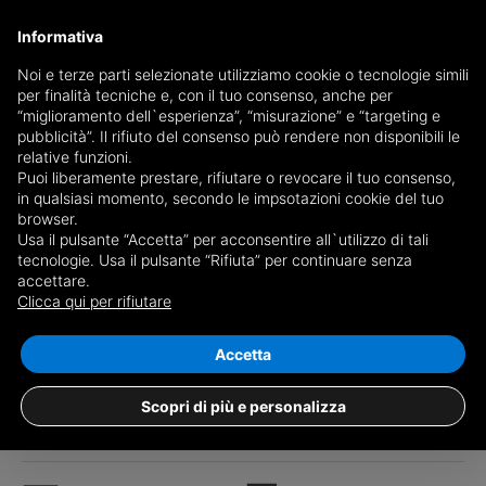
Informativa
Noi e terze parti selezionate utilizziamo cookie o tecnologie simili
per finalità tecniche e, con il tuo consenso, anche per
“miglioramento dell`esperienza”, “misurazione” e “targeting e
pubblicità”. Il rifiuto del consenso può rendere non disponibili le
relative funzioni.
Puoi liberamente prestare, rifiutare o revocare il tuo consenso,
in qualsiasi momento, secondo le impsotazioni cookie del tuo
browser.
Usa il pulsante “Accetta” per acconsentire all`utilizzo di tali
tecnologie. Usa il pulsante “Rifiuta” per continuare senza
accettare.
Clicca qui per rifiutare
1
/11
Accetta
Semi-detached house Via Umberto 1°,
Grottolella
Scopri di più e personalizza
€ 28.000