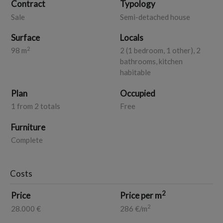
Contract
Typology
Sale
Semi-detached house
A completare la soluzione vi è un comodo deposito di 30 mq
situato al piano terra.
Surface
Locals
2
98 m
2 (1 bedroom, 1 other), 2
Il riscaldamento autonomo assicura comfort ottimale durante
bathrooms, kitchen
tutto lanno.
habitable
Immerso nella tranquillità, ma allo stesso tempo vicino ai
Plan
Occupied
principali servizi, questo appartamento rappresenta
1 from 2 totals
Free
uninteressante opportunità nel mercato immobiliare della
zona.
Furniture
Contattaci allo 0825627176 o al 3533783030 per maggiori
informazioni o prenotare una visita.
Complete
Costs
2
Price
Price per m
2
28.000 €
286 €/m