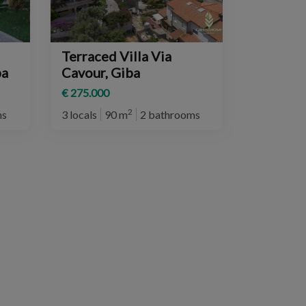
Terraced Villa Via
ba
Cavour, Giba
€ 275.000
2
ms
3 locals
90 m
2 bathrooms