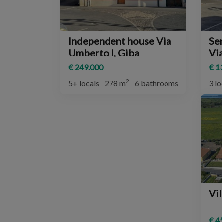
Independent house Via
Se
Umberto I, Giba
Vi
€ 249.000
€ 1
2
5+ locals
278 m
6 bathrooms
3 lo
Vil
€ 4