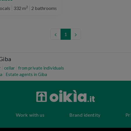
2
locals
332 m
2 bathrooms
1
 Giba
r
cellar
from private individuals
ba
Estate agents in Giba
Work with us
Brand identity
Pr