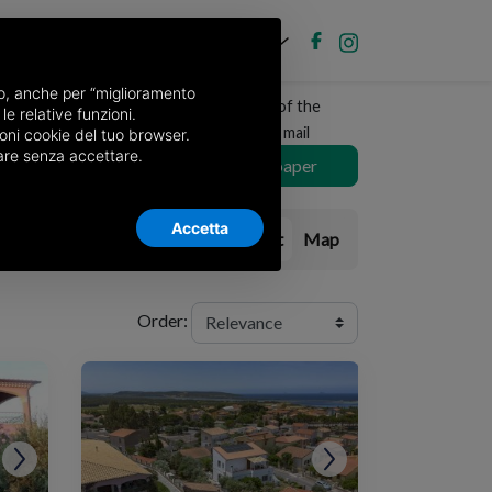
EN
Post new ad
Log in
nso, anche per “miglioramento
Receive a copy of the
le relative funzioni.
area
newspaper by mail
oni cookie del tuo browser.
nuare senza accettare.
Choose newspaper
Accetta
List
Map
Order: