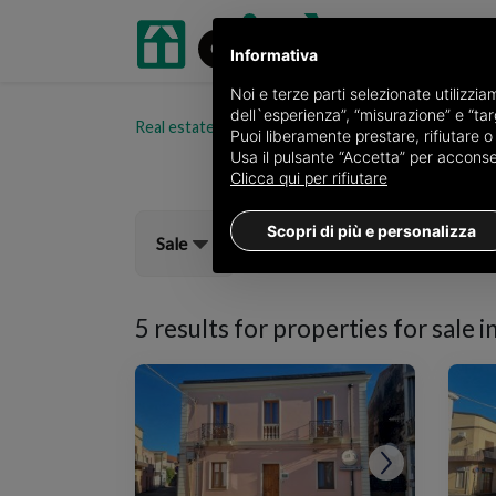
Informativa
Noi e terze parti selezionate utilizzi
dell`esperienza”, “misurazione” e “targ
Real estate portal oikia.it
Properties for sale in 
Puoi liberamente prestare, rifiutare 
Usa il pulsante “Accetta” per acconsent
Clicca qui per rifiutare
Scopri di più e personalizza
Sale
5 results for
properties for sale i