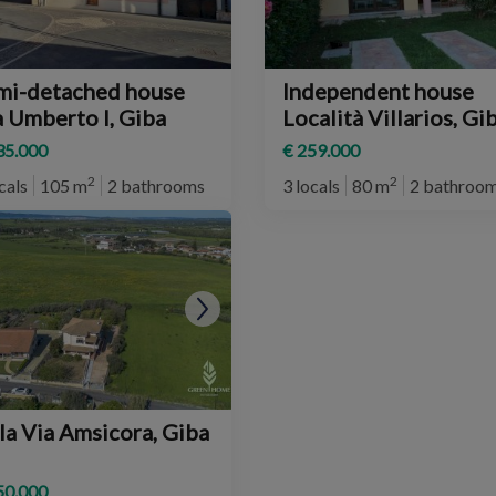
mi-detached house
Independent house
a Umberto I, Giba
Località Villarios, Gi
35.000
€ 259.000
2
2
cals
105 m
2 bathrooms
3 locals
80 m
2 bathroo
la Via Amsicora, Giba
50.000