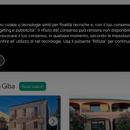
amo cookie o tecnologie simili per finalità tecniche e, con il tuo conse
eting e pubblicità”. Il rifiuto del consenso può rendere non disponibili 
the province of Sud Sardegna
Properties for sale in Giba
Choose the 
o revocare il tuo consenso, in qualsiasi momento, secondo le impsotazi
ire all`utilizzo di tali tecnologie. Usa il pulsante “Rifiuta” per conti
Houses
Price
Filters
n Giba
Save search