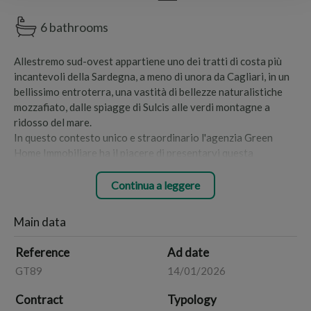
6 bathrooms
Allestremo sud-ovest appartiene uno dei tratti di costa più
incantevoli della Sardegna, a meno di unora da Cagliari, in un
bellissimo entroterra, una vastità di bellezze naturalistiche
mozzafiato, dalle spiagge di Sulcis alle verdi montagne a
ridosso del mare.
In questo contesto unico e straordinario l'agenzia Green
Home Immobiliare ha il piacere di presentarvi questa
straordinaria opportunità di investimento a Giba in posizione
centrale e con tutti i principali servizi nelle vicinanze.
Continua a leggere
Casa indipendente, monolocale e bilocale, completamente
ristrutturati ed attualmente predisposti ed adibiti ad uso
Main data
affitti breve termine.
Limmobile principale si sviluppa su due livelli, uniti tra loro da
Reference
Ad date
una comoda rampa di scale, al piano terra troviamo unampia
GT89
14/01/2026
sala open space, al piano superiore trovano spazio quattro
comode camere matrimoniali con bagno privato completa la
Contract
Typology
struttura unampia e panoramica terrazza.