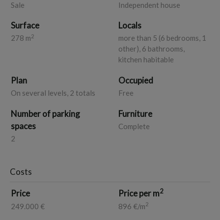
Sale
Independent house
Dal passo carraio si accede ad un ampio cortile su cui si
affacciano il bilocale e il monolocale.
Surface
Locals
Ottima opportunità sia come casa vacanza che come
2
278 m
more than 5 (6 bedrooms, 1
investimento.
other), 6 bathrooms,
Possibilità di vendita frazionata
kitchen habitable
Ape in classe di definizione
Rif. GT89
Plan
Occupied
On several levels, 2 totals
Free
Number of parking
Furniture
spaces
Complete
2
Costs
2
Price
Price per m
2
249.000 €
896 €/m