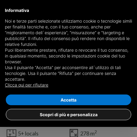
Informativa
Noi e terze parti selezionate utilizziamo cookie o tecnologie simili
per finalità tecniche e, con il tuo consenso, anche per
“miglioramento dell`esperienza”, “misurazione” e “targeting e
pubblicità”. Il rifiuto del consenso può rendere non disponibili le
relative funzioni.
Puoi liberamente prestare, rifiutare o revocare il tuo consenso,
in qualsiasi momento, secondo le impsotazioni cookie del tuo
browser.
Usa il pulsante “Accetta” per acconsentire all`utilizzo di tali
tecnologie. Usa il pulsante “Rifiuta” per continuare senza
accettare.
Clicca qui per rifiutare
1
/19
Accetta
Independent house Via Umberto I, Giba
€ 249.000
Scopri di più e personalizza
2
5+ locals
278 m