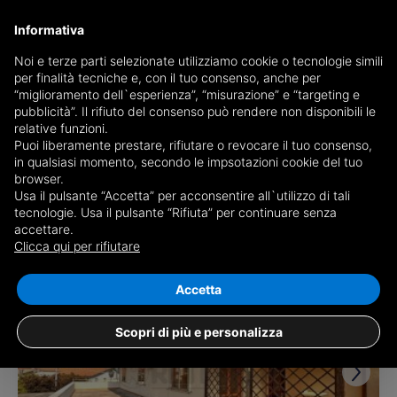
Informativa
Noi e terze parti selezionate utilizziamo cookie o tecnologie simili
per finalità tecniche e, con il tuo consenso, anche per
Receive a copy of the newspaper by mail
“miglioramento dell`esperienza”, “misurazione” e “targeting e
Choose newspaper
pubblicità”. Il rifiuto del consenso può rendere non disponibili le
relative funzioni.
Puoi liberamente prestare, rifiutare o revocare il tuo consenso,
in qualsiasi momento, secondo le impsotazioni cookie del tuo
browser.
Usa il pulsante “Accetta” per acconsentire all`utilizzo di tali
tecnologie. Usa il pulsante “Rifiuta” per continuare senza
accettare.
3 results for
properties for sale in
Clicca qui per rifiutare
Castelgomberto
Save search
Accetta
Scopri di più e personalizza