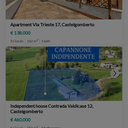
Apartment Via Trieste 17, Castelgomberto
€ 138.000
2
5+ locals
162 m
1 bath
Independent house Contrada Valdicase 12,
Castelgomberto
€ 460.000
2
5+ locals
253 m
3 bathrooms