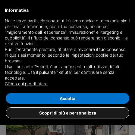
Informativa
Noi e terze parti selezionate utilizziamo cookie o tecnologie simili
per finalità tecniche e, con il tuo consenso, anche per
Receive a copy of the newspaper by mail
“miglioramento dell`esperienza”, “misurazione” e “targeting e
Choose newspaper
pubblicità”. Il rifiuto del consenso può rendere non disponibili le
relative funzioni.
Puoi liberamente prestare, rifiutare o revocare il tuo consenso,
in qualsiasi momento, secondo le impsotazioni cookie del tuo
browser.
Usa il pulsante “Accetta” per acconsentire all`utilizzo di tali
tecnologie. Usa il pulsante “Rifiuta” per continuare senza
accettare.
1 result for
semi detached houses for sale
Clicca qui per rifiutare
in Castelgomberto
Save search
Accetta
Scopri di più e personalizza