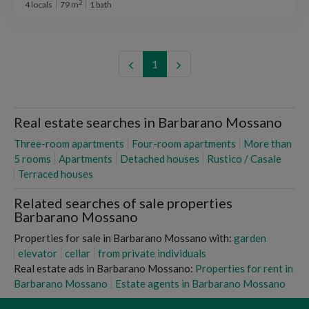
2
4 locals
79 m
1 bath
1
Real estate searches in Barbarano Mossano
Three-room apartments
Four-room apartments
More than
5 rooms
Apartments
Detached houses
Rustico / Casale
Terraced houses
Related searches of sale properties
Barbarano Mossano
Properties for sale in Barbarano Mossano with:
garden
elevator
cellar
from private individuals
Real estate ads in Barbarano Mossano:
Properties for rent in
Barbarano Mossano
Estate agents in Barbarano Mossano