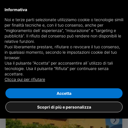
Informativa
Noi e terze parti selezionate utilizziamo cookie o tecnologie simili
per finalità tecniche e, con il tuo consenso, anche per
Receive a copy of the newspaper by mail
“miglioramento dell`esperienza”, “misurazione” e “targeting e
Choose newspaper
pubblicità”. Il rifiuto del consenso può rendere non disponibili le
relative funzioni.
Puoi liberamente prestare, rifiutare o revocare il tuo consenso,
in qualsiasi momento, secondo le impsotazioni cookie del tuo
browser.
Usa il pulsante “Accetta” per acconsentire all`utilizzo di tali
tecnologie. Usa il pulsante “Rifiuta” per continuare senza
accettare.
14 results for
properties for sale in
Clicca qui per rifiutare
Barbarano Mossano
Save search
Accetta
Scopri di più e personalizza