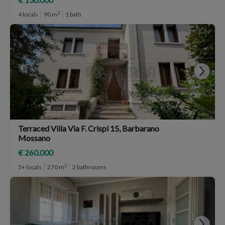
2
4 locals
90 m
1 bath
Terraced Villa Via F. Crispi 15, Barbarano
Mossano
€ 260.000
2
5+ locals
270 m
2 bathrooms