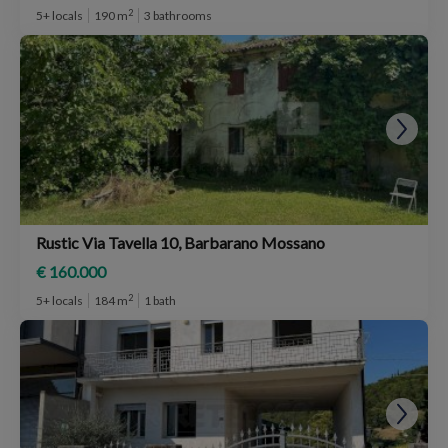
2
5+ locals
190 m
3 bathrooms
Rustic Via Tavella 10, Barbarano Mossano
€ 160.000
2
5+ locals
184 m
1 bath