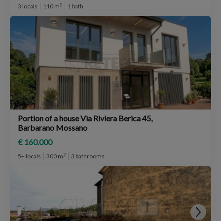
2
3 locals
110 m
1 bath
Portion of a house Via Riviera Berica 45,
Barbarano Mossano
€ 160.000
2
5+ locals
300 m
3 bathrooms