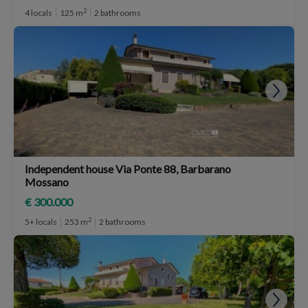
2
4 locals
125 m
2 bathrooms
Independent house Via Ponte 88, Barbarano
Mossano
€ 300.000
2
5+ locals
253 m
2 bathrooms