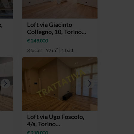
,
Loft via Giacinto
Collegno, 10, Torino
o)
(neighborhood San
€ 249.000
Donato)
2
3 locals
92 m
1 bath
Loft via Ugo Foscolo,
4/a, Torino
(neighborhood San
€ 218.000