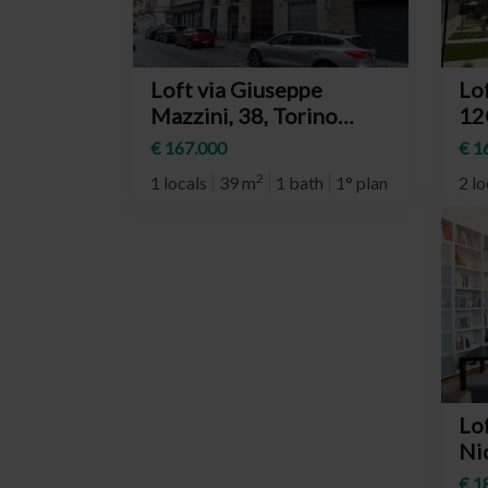
Loft via Giuseppe
Lof
Mazzini, 38, Torino
12
(neighborhood Centro)
(n
€ 167.000
€ 1
Rit
2
1 locals
39 m
1 bath
1° plan
2 lo
Lo
Nic
(n
€ 1