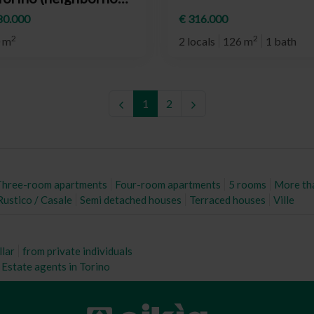
ngotto)
80.000
€ 316.000
2
2
 m
2 locals
126 m
1 bath
1
2
Three-room apartments
Four-room apartments
5 rooms
More th
Rustico / Casale
Semi detached houses
Terraced houses
Ville
llar
from private individuals
Estate agents in Torino