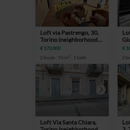
Loft via Pastrengo, 30,
Lo
Torino (neighborhood
Giu
Crocetta)
(n
€ 172.000
€ 1
2
2 locals
55 m
1 bath
2 lo
Loft Via Santa Chiara,
Lof
Torino (neighborhood
3,