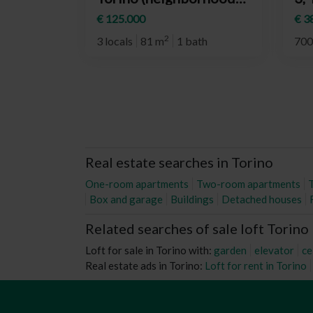
Quadrilatero Romano)
Li
€ 125.000
€ 3
2
3 locals
81 m
1 bath
700
Real estate searches in Torino
One-room apartments
Two-room apartments
Box and garage
Buildings
Detached houses
Related searches of sale loft Torino
Loft for sale in Torino with:
garden
elevator
ce
Real estate ads in Torino:
Loft for rent in Torino