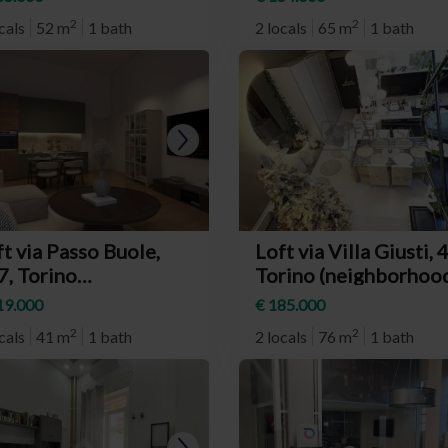
ocetta)
Salvario)
2
2
cals
52 m
1 bath
2 locals
65 m
1 bath
t via Passo Buole,
Loft via Villa Giusti, 
7, Torino
Torino (neighborhoo
eighborhood
Pozzo Strada)
19.000
€ 185.000
ngotto)
2
2
cals
41 m
1 bath
2 locals
76 m
1 bath