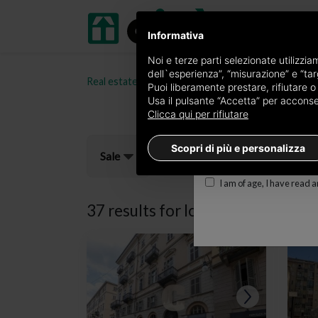
Informativa
Receive a copy of the 
Noi e terze parti selezionate utilizzi
dell`esperienza”, “misurazione” e “targ
Real estate portal oikia.it
Loft for sale in the pro
Edition
Puoi liberamente prestare, rifiutare 
Usa il pulsante “Accetta” per acconsent
×
Torino Prestige
Clicca qui per rifiutare
E-mail
Scopri di più e personalizza
Sale
I am of age, I have read 
37 results for
loft for sale in Tori