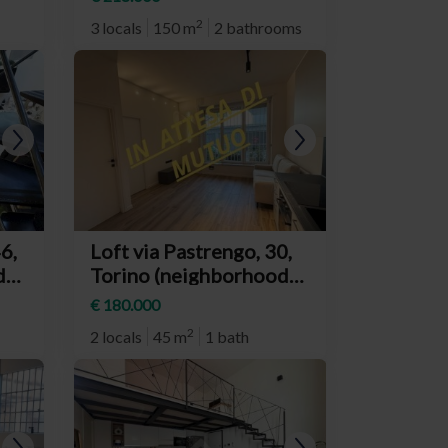
Salvario)
2
3 locals
150 m
2 bathrooms
46,
Loft via Pastrengo, 30,
d
Torino (neighborhood
Crocetta)
€ 180.000
2
2 locals
45 m
1 bath