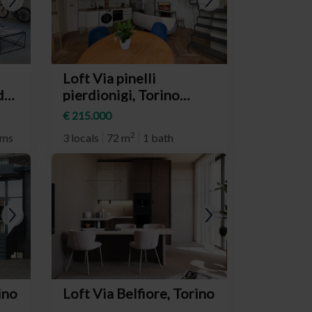
Loft Via pinelli
d
pierdionigi, Torino
(neighborhood San
€ 215.000
Donato)
2
oms
3 locals
72 m
1 bath
ino
Loft Via Belfiore, Torino