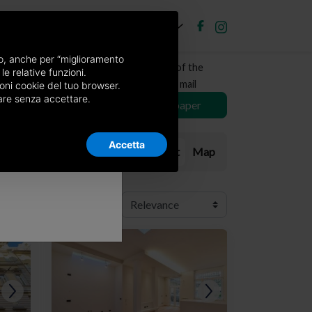
EN
Post new ad
Log in
×
nso, anche per “miglioramento
Receive a copy of the
le relative funzioni.
newspaper by mail
oni cookie del tuo browser.
nuare senza accettare.
Choose newspaper
Accetta
List
Map
Order: