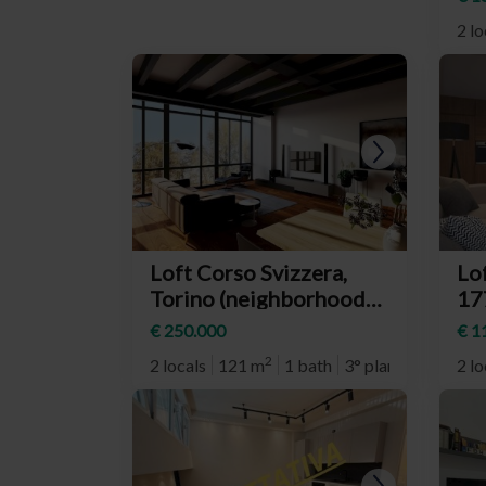
Cr
2 lo
Loft Corso Svizzera,
Lof
Torino (neighborhood
17
San Donato)
(n
€ 250.000
€ 1
Li
2
2 locals
121 m
1 bath
3° plan
2 lo