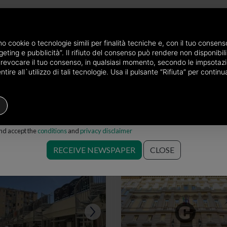
newspaper by mail
amo cookie o tecnologie simili per finalità tecniche e, con il tuo conse
eting e pubblicità”. Il rifiuto del consenso può rendere non disponibili 
vince of Torino
Loft for sale in Torino
Choose the area
o revocare il tuo consenso, in qualsiasi momento, secondo le impsotazi
ire all`utilizzo di tali tecnologie. Usa il pulsante “Rifiuta” per conti
Loft / Open space
Price
Filters
and accept the
conditions
and
privacy disclaimer
no
RECEIVE NEWSPAPER
CLOSE
Save search