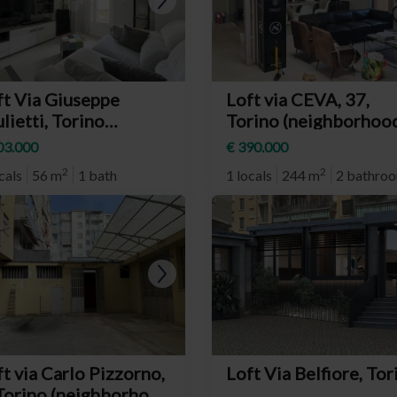
ft Via Giuseppe
Loft via CEVA, 37,
lietti, Torino
Torino (neighborhoo
eighborhood Parella)
San Donato)
03.000
€ 390.000
2
2
cals
56 m
1 bath
1 locals
244 m
2 bathro
t via Carlo Pizzorno,
Loft Via Belfiore, Tor
 Torino (neighborhood