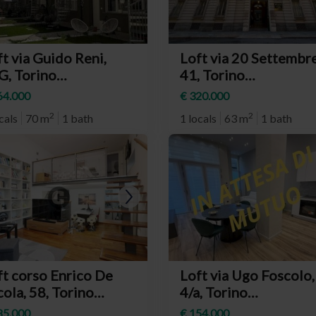
t via Guido Reni,
Loft via 20 Settembre
G, Torino
41, Torino
eighborhood Santa
(neighborhood Centr
64.000
€ 320.000
a)
2
2
cals
70 m
1 bath
1 locals
63 m
1 bath
ft corso Enrico De
Loft via Ugo Foscolo,
ola, 58, Torino
4/a, Torino
eighborhood
(neighborhood San
85.000
€ 154.000