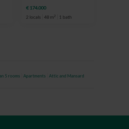
€ 174.000
2
2 locals
48 m
1 bath
an 5 rooms
Apartments
Attic and Mansard