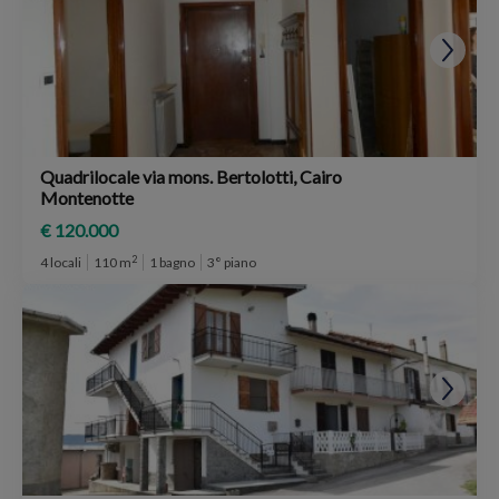
Quadrilocale via mons. Bertolotti, Cairo
Montenotte
€ 120.000
2
4 locali
110 m
1 bagno
3° piano