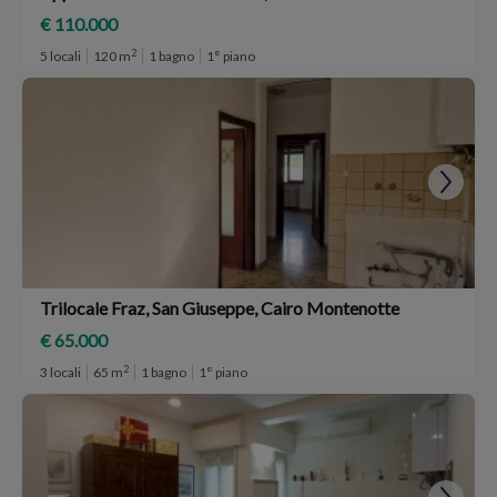
€ 110.000
2
5 locali
120 m
1 bagno
1° piano
Trilocale Fraz, San Giuseppe, Cairo Montenotte
€ 65.000
2
3 locali
65 m
1 bagno
1° piano