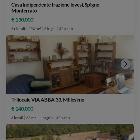
Casa indipendente frazione lovesi, Spigno
Monferrato
€ 130.000
2
5+ locali
250 m
2 bagni
3° piano
Trilocale VIA ABBA 33, Millesimo
€ 140.000
2
3 locali
85 m
1 bagno
3° piano