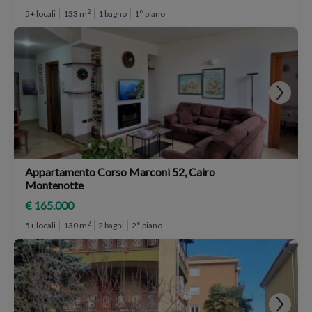
2
5+ locali
133 m
1 bagno
1° piano
Appartamento Corso Marconi 52, Cairo
Montenotte
€ 165.000
2
5+ locali
130 m
2 bagni
2° piano