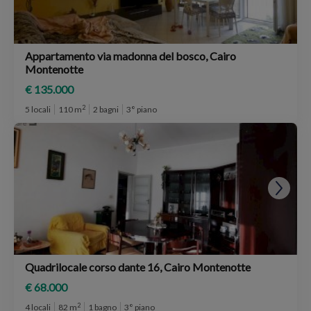
Appartamento via madonna del bosco, Cairo
Montenotte
€ 135.000
2
5 locali
110 m
2 bagni
3° piano
Quadrilocale corso dante 16, Cairo Montenotte
€ 68.000
2
4 locali
82 m
1 bagno
3° piano