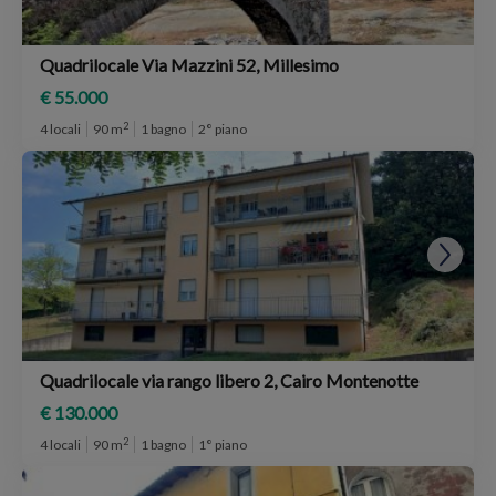
Quadrilocale Via Mazzini 52, Millesimo
€ 55.000
2
4 locali
90 m
1 bagno
2° piano
Quadrilocale via rango libero 2, Cairo Montenotte
€ 130.000
2
4 locali
90 m
1 bagno
1° piano