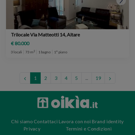
Trilocale Via Matteotti 14, Altare
€ 80.000
2
3 locali
73 m
1 bagno
1° piano
1
2
3
4
5
...
19
Chi siamo
Contattaci
Lavora con noi
Brand identity
Privacy
Termini e Condizioni