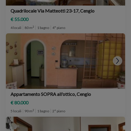
Quadrilocale Via Matteotti 23-17, Cengio
€ 55.000
2
4 locali
80 m
1 bagno
4° piano
Appartamento SOPRA all'ottico, Cengio
€ 80.000
2
5 locali
90 m
1 bagno
2° piano