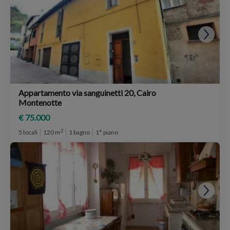
Appartamento via sanguinetti 20, Cairo
Montenotte
€ 75.000
2
5 locali
120 m
1 bagno
1° piano