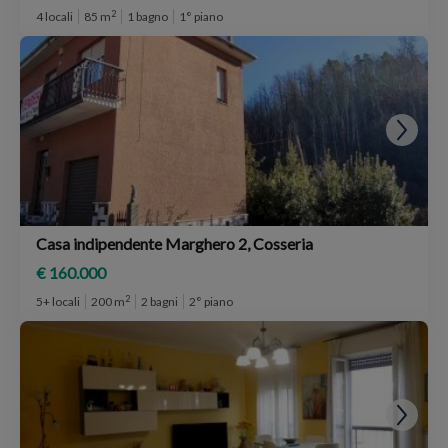
2
4 locali
85 m
1 bagno
1° piano
Casa indipendente Marghero 2, Cosseria
€ 160.000
2
5+ locali
200 m
2 bagni
2° piano