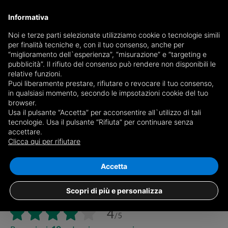
Informativa
Noi e terze parti selezionate utilizziamo cookie o tecnologie simili
per finalità tecniche e, con il tuo consenso, anche per
“miglioramento dell`esperienza”, “misurazione” e “targeting e
pubblicità”. Il rifiuto del consenso può rendere non disponibili le
relative funzioni.
Puoi liberamente prestare, rifiutare o revocare il tuo consenso,
in qualsiasi momento, secondo le impsotazioni cookie del tuo
browser.
Ordine:
Usa il pulsante “Accetta” per acconsentire all`utilizzo di tali
tecnologie. Usa il pulsante “Rifiuta” per continuare senza
accettare.
Clicca qui per rifiutare
Accetta
Immobiliare IPI
Scopri di più e personalizza
Via Fratelli Francia, 26, 17014, Cairo Montenotte (SV)
4
/5