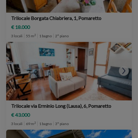
Trilocale Borgata Chiabriera, 1, Pomaretto
€ 18.000
2
3 locali
55 m
1 bagno
2° piano
Trilocale via Erminio Long (Lausa), 6, Pomaretto
€ 43.000
2
3 locali
69 m
1 bagno
3° piano