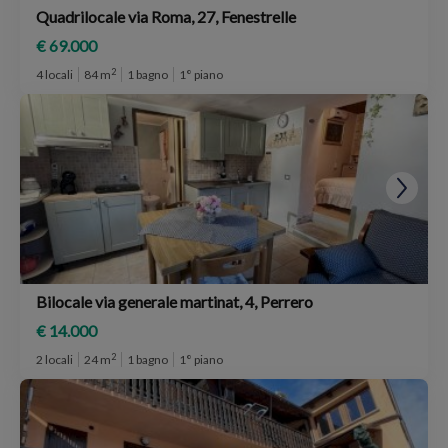
Quadrilocale via Roma, 27, Fenestrelle
€ 69.000
2
4 locali
84 m
1 bagno
1° piano
Bilocale via generale martinat, 4, Perrero
€ 14.000
2
2 locali
24 m
1 bagno
1° piano