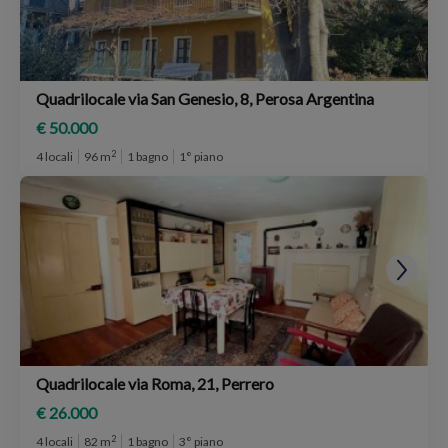
Quadrilocale via San Genesio, 8, Perosa Argentina
€ 50.000
2
4 locali
96 m
1 bagno
1° piano
Quadrilocale via Roma, 21, Perrero
€ 26.000
2
4 locali
82 m
1 bagno
3° piano