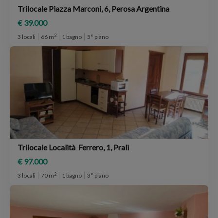
Trilocale Piazza Marconi, 6, Perosa Argentina
€ 39.000
2
3 locali
66 m
1 bagno
5° piano
Trilocale Località Ferrero, 1, Prali
€ 97.000
2
3 locali
70 m
1 bagno
3° piano