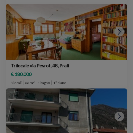
Trilocale via Peyrot, 48, Prali
€ 180.000
2
3 locali
66 m
1 bagno
1° piano