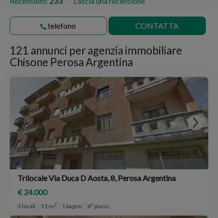
Recensioni:
233
Lascia una recensione
telefono
CONTATTA
121 annunci per
agenzia immobiliare
Chisone Perosa Argentina
Trilocale Via Duca D Aosta, 8, Perosa Argentina
€ 24.000
2
3 locali
51 m
1 bagno
4° piano