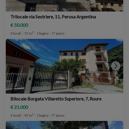
Trilocale via Sestriere, 11, Perosa Argentina
€ 50.000
2
3 locali
75 m
1 bagno
1° piano
Bilocale Borgata Villaretto Superiore, 7, Roure
€ 21.000
2
2 locali
47 m
1 bagno
3° piano