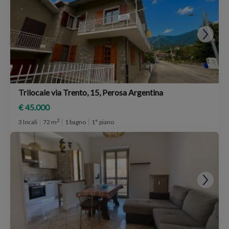
Trilocale via Trento, 15, Perosa Argentina
€ 45.000
2
3 locali
72 m
1 bagno
1° piano