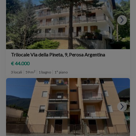
Trilocale Via della Pineta, 9, Perosa Argentina
€ 44.000
2
3 locali
59 m
1 bagno
1° piano