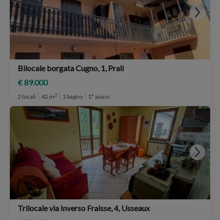
Bilocale borgata Cugno, 1, Prali
€ 89.000
2
2 locali
42 m
1 bagno
1° piano
Trilocale via Inverso Fraisse, 4, Usseaux