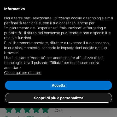
Informativa
Noi e terze parti selezionate utilizziamo cookie o tecnologie simili
per finalità tecniche e, con il tuo consenso, anche per
“miglioramento dell`esperienza”, “misurazione” e “targeting e
pubblicità”. Il rifiuto del consenso può rendere non disponibili le
relative funzioni.
Puoi liberamente prestare, rifiutare o revocare il tuo consenso,
in qualsiasi momento, secondo le impsotazioni cookie del tuo
browser.
Ordine:
Usa il pulsante “Accetta” per acconsentire all`utilizzo di tali
tecnologie. Usa il pulsante “Rifiuta” per continuare senza
accettare.
Clicca qui per rifiutare
Accetta
Chisone Perosa Argentina
Scopri di più e personalizza
via Roma 14, 10063, Perosa Argentina (TO)
5
/5