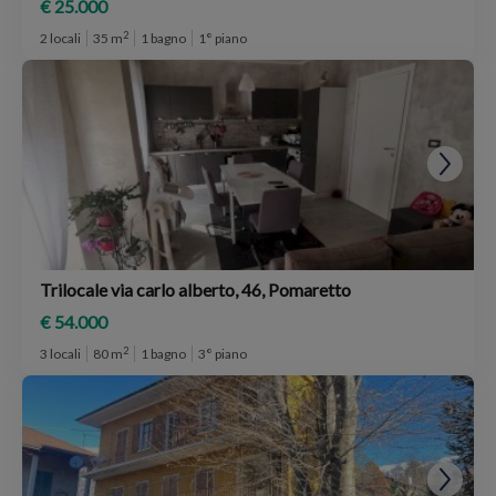
€ 25.000
2
2 locali
35 m
1 bagno
1° piano
Trilocale via carlo alberto, 46, Pomaretto
€ 54.000
2
3 locali
80 m
1 bagno
3° piano