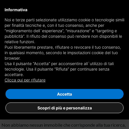
×
Informativa
Ricevi copia del giornale via mail
Noi e terze parti selezionate utilizziamo cookie o tecnologie simili
per finalità tecniche e, con il tuo consenso, anche per
Ricevi copia del giornale via mail
Edizione
“miglioramento dell`esperienza”, “misurazione” e “targeting e
Scegli giornale
pubblicità”. Il rifiuto del consenso può rendere non disponibili le
×
Cuneo
relative funzioni.
Puoi liberamente prestare, rifiutare o revocare il tuo consenso,
E-mail
in qualsiasi momento, secondo le impsotazioni cookie del tuo
browser.
Usa il pulsante “Accetta” per acconsentire all`utilizzo di tali
Sono maggiorenne, ho letto e accetto le
condizioni
e l'
informativa
tecnologie. Usa il pulsante “Rifiuta” per continuare senza
accettare.
Nessun risultato per
terreni in affitto a
privacy
Clicca qui per rifiutare
Torre Bianca, Cuneo
Salva ricerca
RICEVI GIORNALE
CHIUDI
Accetta
Scopri di più e personalizza
Non abbiamo nessun immobile che corrisponde alla tua ricerca,