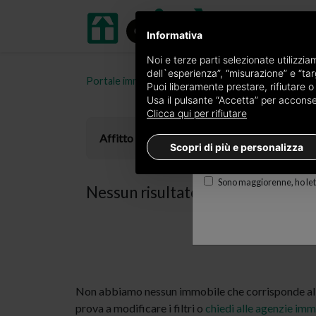
Informativa
Ricevi copia del giornal
Noi e terze parti selezionate utilizzi
dell`esperienza”, “misurazione” e “targ
Portale immobiliare oikia.it
Terreni in affitto in p
Edizione
Puoi liberamente prestare, rifiutare 
Usa il pulsante “Accetta” per acconsent
×
Cuneo
Clicca qui per rifiutare
E-mail
Affitto
Scopri di più e personalizza
Sono maggiorenne, ho lett
Nessun risultato per
terreni in af
Non abbiamo nessun immobile che corrisponde alla
prova a modificare i filtri o
chiedi alle agenzie imm