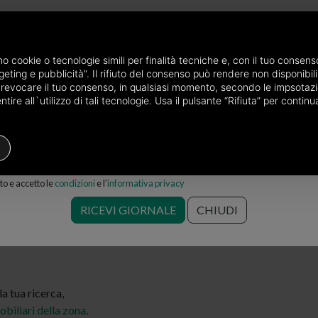
P
e via mail
amo cookie o tecnologie simili per finalità tecniche e, con il tuo conse
eting e pubblicità”. Il rifiuto del consenso può rendere non disponibili 
rovincia di Cuneo
Terreni in affitto a Cuneo
Cerialdo
o revocare il tuo consenso, in qualsiasi momento, secondo le impsotazi
ire all`utilizzo di tali tecnologie. Usa il pulsante “Rifiuta” per conti
Terreni
Prezzo
Filtri
o e accetto le
condizioni
e l'
informativa privacy
fitto a Cerialdo, Cuneo
Salva ricerca
RICEVI GIORNALE
CHIUDI
 tua ricerca,
obiliari della zona
.