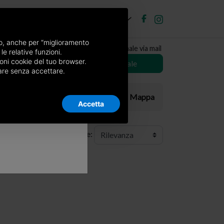
IT
ubblica annuncio
Accedi
×
nso, anche per “miglioramento
Ricevi copia del giornale via mail
le relative funzioni.
oni cookie del tuo browser.
Scegli giornale
nuare senza accettare.
Elenco
Mappa
Accetta
Ordine: