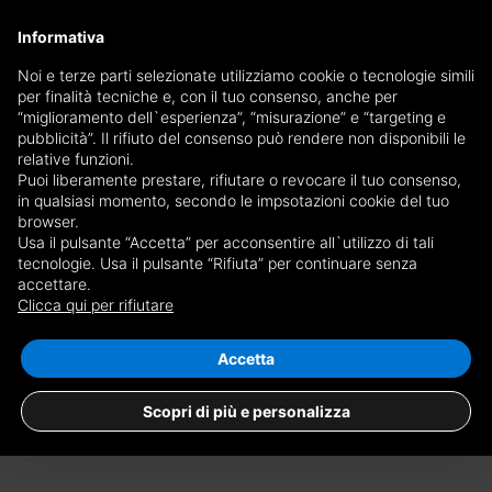
×
Informativa
Ricevi copia del giornale via mail
Noi e terze parti selezionate utilizziamo cookie o tecnologie simili
per finalità tecniche e, con il tuo consenso, anche per
Ricevi copia del giornale via mail
Edizione
“miglioramento dell`esperienza”, “misurazione” e “targeting e
Scegli giornale
pubblicità”. Il rifiuto del consenso può rendere non disponibili le
×
Asti
relative funzioni.
Puoi liberamente prestare, rifiutare o revocare il tuo consenso,
E-mail
in qualsiasi momento, secondo le impsotazioni cookie del tuo
browser.
Usa il pulsante “Accetta” per acconsentire all`utilizzo di tali
Sono maggiorenne, ho letto e accetto le
condizioni
e l'
informativa
tecnologie. Usa il pulsante “Rifiuta” per continuare senza
accettare.
Nessun risultato per
case da privati in
privacy
Clicca qui per rifiutare
affitto a Cantarana
RICEVI GIORNALE
CHIUDI
Salva ricerca
Accetta
Scopri di più e personalizza