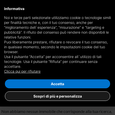
×
Informativa
Ricevi copia del giornale via mail
Noi e terze parti selezionate utilizziamo cookie o tecnologie simili
per finalità tecniche e, con il tuo consenso, anche per
Ricevi copia del giornale via mail
Edizione
“miglioramento dell`esperienza”, “misurazione” e “targeting e
Scegli giornale
pubblicità”. Il rifiuto del consenso può rendere non disponibili le
×
Asti
relative funzioni.
Puoi liberamente prestare, rifiutare o revocare il tuo consenso,
E-mail
in qualsiasi momento, secondo le impsotazioni cookie del tuo
browser.
Usa il pulsante “Accetta” per acconsentire all`utilizzo di tali
Sono maggiorenne, ho letto e accetto le
condizioni
e l'
informativa
tecnologie. Usa il pulsante “Rifiuta” per continuare senza
accettare.
Nessun risultato per
case con ascensore
privacy
Clicca qui per rifiutare
in affitto a Cantarana
Salva ricerca
RICEVI GIORNALE
CHIUDI
Accetta
Scopri di più e personalizza
Non abbiamo nessun immobile che corrisponde alla tua ricerca,