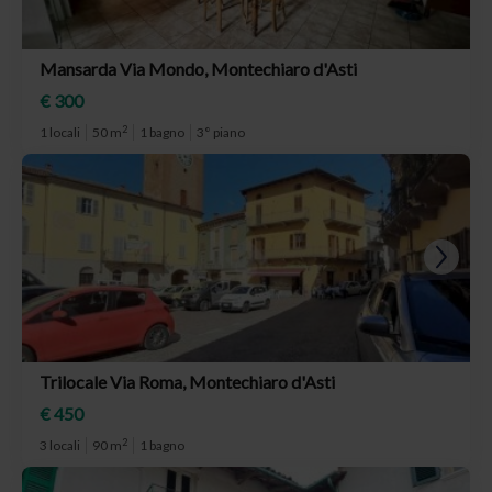
Mansarda Via Mondo, Montechiaro d'Asti
€ 300
2
1 locali
50 m
1 bagno
3° piano
Trilocale Via Roma, Montechiaro d'Asti
€ 450
2
3 locali
90 m
1 bagno