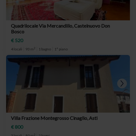
Quadrilocale Via Mercandillo, Castelnuovo Don
Bosco
€ 520
2
4 locali
93 m
1 bagno
1° piano
Villa Frazione Montegrosso Cinaglio, Asti
€ 800
2
3 locali
80 m
2 bagni