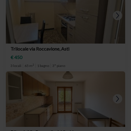
Trilocale via Roccavione, Asti
€ 450
2
3 locali
65 m
1 bagno
3° piano