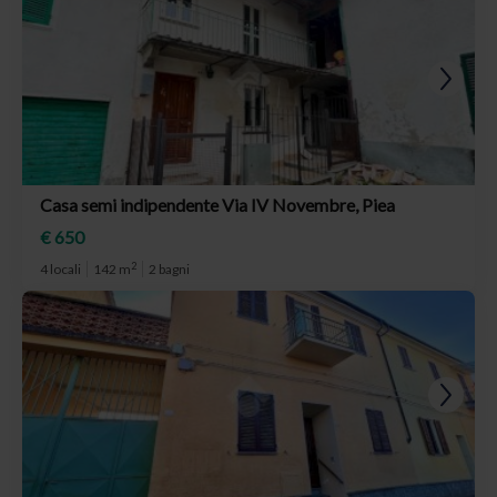
Casa semi indipendente Via IV Novembre, Piea
€ 650
2
4 locali
142 m
2 bagni