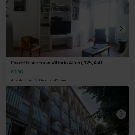
Quadrilocale corso Vittorio Alfieri, 125, Asti
€ 550
2
4 locali
80 m
1 bagno
4° piano