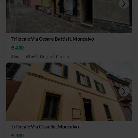
Trilocale Via Cesare Battisti, Moncalvo
€ 430
2
3 locali
65 m
1 bagno
1° piano
Trilocale Via Cissello, Moncalvo
€ 330