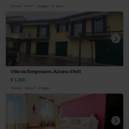
2
3 locali
70 m
1 bagno
2° piano
Villa via Borgonuovo, Azzano d'Asti
€ 1.200
2
4 locali
100 m
2 bagni