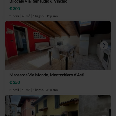
Bilocale Via Ramaudio 6, Vinchio
€ 300
2
2 locali
48 m
1 bagno
1° piano
Mansarda Via Mondo, Montechiaro d'Asti
€ 350
2
2 locali
50 m
1 bagno
3° piano