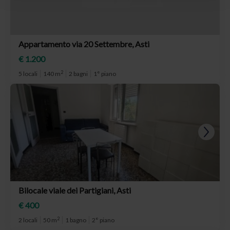
Appartamento via 20 Settembre, Asti
€ 1.200
2
5 locali
140 m
2 bagni
1° piano
Bilocale viale dei Partigiani, Asti
€ 400
2
2 locali
50 m
1 bagno
2° piano