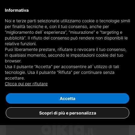
×
Informativa
Ricevi copia del giornale via mail
Noi e terze parti selezionate utilizziamo cookie o tecnologie simili
per finalità tecniche e, con il tuo consenso, anche per
Ricevi copia del giornale via mail
Edizione
“miglioramento dell`esperienza”, “misurazione” e “targeting e
Scegli giornale
pubblicità”. Il rifiuto del consenso può rendere non disponibili le
×
Asti
relative funzioni.
Puoi liberamente prestare, rifiutare o revocare il tuo consenso,
E-mail
in qualsiasi momento, secondo le impsotazioni cookie del tuo
browser.
Usa il pulsante “Accetta” per acconsentire all`utilizzo di tali
Sono maggiorenne, ho letto e accetto le
condizioni
e l'
informativa
tecnologie. Usa il pulsante “Rifiuta” per continuare senza
accettare.
49 risultati per
case in affitto in provincia
privacy
Clicca qui per rifiutare
di Asti
Salva ricerca
RICEVI GIORNALE
CHIUDI
Accetta
Scopri di più e personalizza