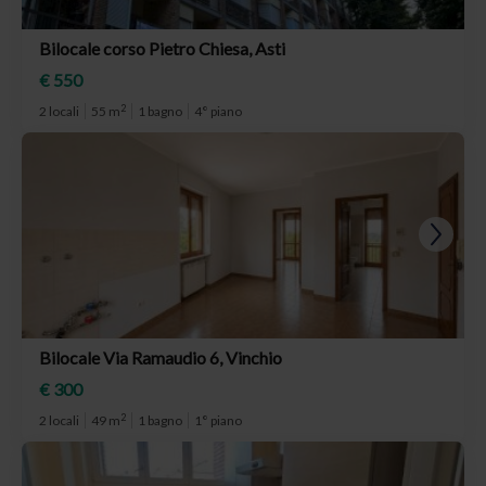
Bilocale corso Pietro Chiesa, Asti
€ 550
2
2 locali
55 m
1 bagno
4° piano
Bilocale Via Ramaudio 6, Vinchio
€ 300
2
2 locali
49 m
1 bagno
1° piano