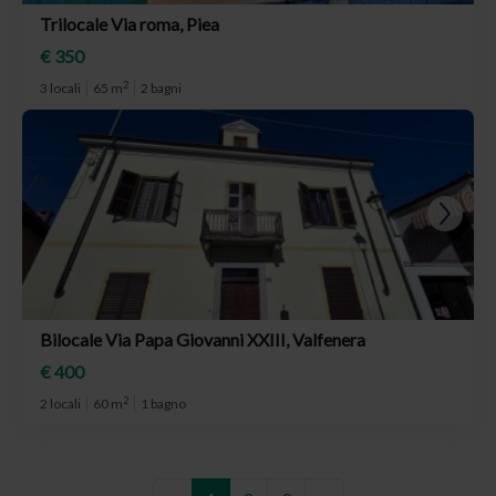
Trilocale Via roma, Piea
€ 350
2
3 locali
65 m
2 bagni
Bilocale Via Papa Giovanni XXIII, Valfenera
€ 400
2
2 locali
60 m
1 bagno