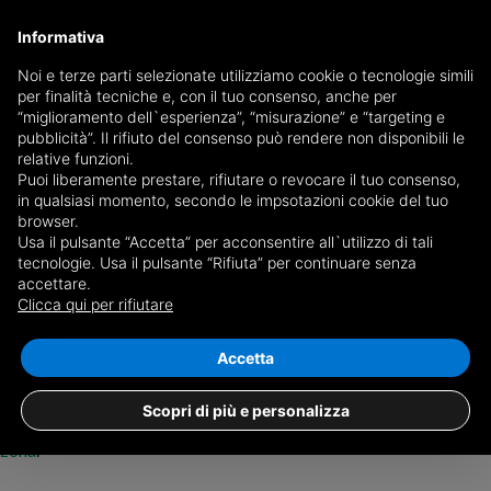
Informativa
Noi e terze parti selezionate utilizziamo cookie o tecnologie simili
per finalità tecniche e, con il tuo consenso, anche per
Salva ricerca
“miglioramento dell`esperienza”, “misurazione” e “targeting e
pubblicità”. Il rifiuto del consenso può rendere non disponibili le
relative funzioni.
Puoi liberamente prestare, rifiutare o revocare il tuo consenso,
in qualsiasi momento, secondo le impsotazioni cookie del tuo
browser.
Usa il pulsante “Accetta” per acconsentire all`utilizzo di tali
Nessun risultato per
case in affitto a
tecnologie. Usa il pulsante “Rifiuta” per continuare senza
accettare.
Brignano Gera d'Adda
Clicca qui per rifiutare
+
Accetta
−
Non abbiamo nessun immobile che corrisponde alla tua ricerca,
Scopri di più e personalizza
prova a modificare i filtri o
chiedi alle agenzie immobiliari della
zona
.