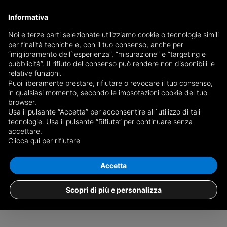
Informativa
Noi e terze parti selezionate utilizziamo cookie o tecnologie simili
per finalità tecniche e, con il tuo consenso, anche per
Ricevi copia del giornale via mail
“miglioramento dell`esperienza”, “misurazione” e “targeting e
Scegli giornale
pubblicità”. Il rifiuto del consenso può rendere non disponibili le
relative funzioni.
Puoi liberamente prestare, rifiutare o revocare il tuo consenso,
in qualsiasi momento, secondo le impsotazioni cookie del tuo
browser.
Usa il pulsante “Accetta” per acconsentire all`utilizzo di tali
tecnologie. Usa il pulsante “Rifiuta” per continuare senza
accettare.
Nessun risultato per
case da privati in
Clicca qui per rifiutare
affitto a Brignano Gera d'Adda
Salva ricerca
Accetta
Scopri di più e personalizza