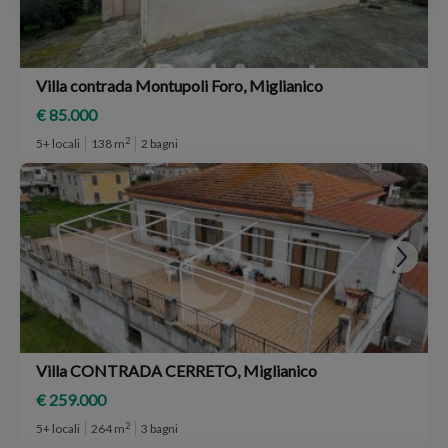
Villa contrada Montupoli Foro, Miglianico
€ 85.000
2
5+ locali
138 m
2 bagni
Villa CONTRADA CERRETO, Miglianico
€ 259.000
2
5+ locali
264 m
3 bagni