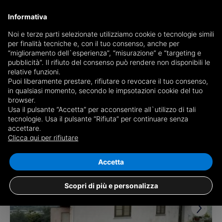
Informativa
Noi e terze parti selezionate utilizziamo cookie o tecnologie simili
per finalità tecniche e, con il tuo consenso, anche per
Ricevi copia del giornale via mail
“miglioramento dell`esperienza”, “misurazione” e “targeting e
Scegli giornale
pubblicità”. Il rifiuto del consenso può rendere non disponibili le
relative funzioni.
Puoi liberamente prestare, rifiutare o revocare il tuo consenso,
in qualsiasi momento, secondo le impsotazioni cookie del tuo
browser.
Usa il pulsante “Accetta” per acconsentire all`utilizzo di tali
tecnologie. Usa il pulsante “Rifiuta” per continuare senza
accettare.
4 risultati per
ville in vendita a Miglianico
Clicca qui per rifiutare
Salva ricerca
Accetta
Scopri di più e personalizza