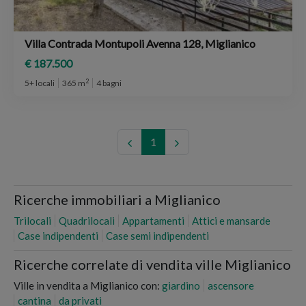
Villa Contrada Montupoli Avenna 128, Miglianico
€ 187.500
2
5+ locali
365 m
4 bagni
1
Ricerche immobiliari a Miglianico
Trilocali
Quadrilocali
Appartamenti
Attici e mansarde
Case indipendenti
Case semi indipendenti
Ricerche correlate di vendita ville Miglianico
Ville in vendita a Miglianico con:
giardino
ascensore
cantina
da privati