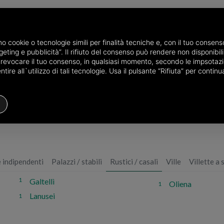
P
amo cookie o tecnologie simili per finalità tecniche e, con il tuo conse
eting e pubblicità”. Il rifiuto del consenso può rendere non disponibili 
o revocare il tuo consenso, in qualsiasi momento, secondo le impsotazi
Nuoro
ire all`utilizzo di tali tecnologie. Usa il pulsante “Rifiuta” per conti
i / casali in provincia di Nuoro
 indipendenti
Palazzi / stabili
Rustici / casali
Ville
Villette a 
1
Galtellì
Oliena
1
Lanusei
1