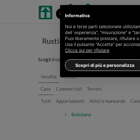
Informativa
Noi e terze parti selezionate utilizzi
dell`esperienza”, “misurazione” e “targ
Puoi liberamente prestare, rifiutare 
Rustici / casali in vendita in 
Usa il pulsante “Accetta” per acconsent
Clicca qui per rifiutare
Scegli il comune o
vedi tutti i 5 annunci di rustic
Scopri di più e personalizza
Vendita
Affitto
Case
Commerciali
Terreni
Tutti
Appartamenti
Attici e mansarde
Case
Bolotana
1