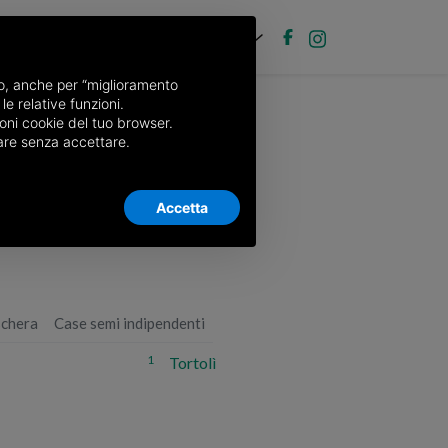
IT
ubblica annuncio
Accedi
nso, anche per “miglioramento
le relative funzioni.
oni cookie del tuo browser.
nuare senza accettare.
Accetta
schera
Case semi indipendenti
1
Tortolì