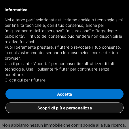
Informativa
Noi e terze parti selezionate utilizziamo cookie o tecnologie simili
per finalità tecniche e, con il tuo consenso, anche per
Ricevi copia del giornale via mail
“miglioramento dell`esperienza”, “misurazione” e “targeting e
Scegli giornale
pubblicità”. Il rifiuto del consenso può rendere non disponibili le
relative funzioni.
Puoi liberamente prestare, rifiutare o revocare il tuo consenso,
in qualsiasi momento, secondo le impsotazioni cookie del tuo
browser.
Usa il pulsante “Accetta” per acconsentire all`utilizzo di tali
tecnologie. Usa il pulsante “Rifiuta” per continuare senza
accettare.
Nessun risultato per
magazzini in vendita
Clicca qui per rifiutare
a Udine
Salva ricerca
Accetta
Scopri di più e personalizza
Non abbiamo nessun immobile che corrisponde alla tua ricerca,