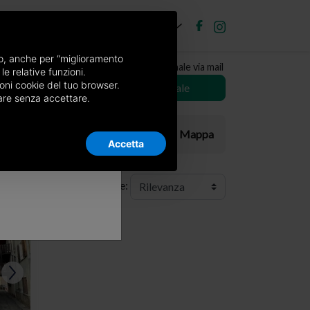
IT
ubblica annuncio
Accedi
×
nso, anche per “miglioramento
Ricevi copia del giornale via mail
le relative funzioni.
oni cookie del tuo browser.
Scegli giornale
nuare senza accettare.
Elenco
Mappa
Accetta
Ordine: