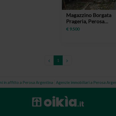
Magazzino Borgata
Prageria, Perosa
Argentina
€ 9.500
1
i in affitto a Perosa Argentina
Agenzie immobiliari a Perosa Arge