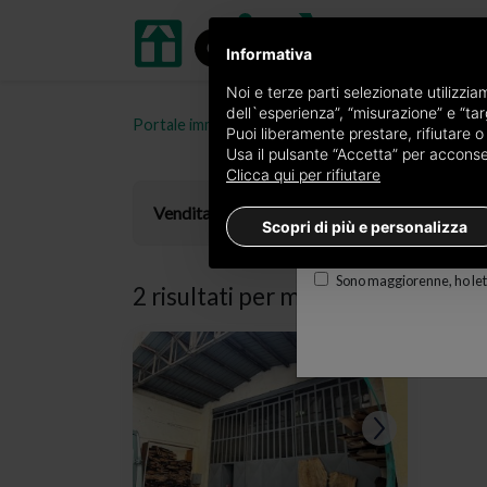
Informativa
Ricevi copia del giornal
Noi e terze parti selezionate utilizzi
dell`esperienza”, “misurazione” e “targ
Portale immobiliare oikia.it
Magazzini in vendita in
Edizione
Puoi liberamente prestare, rifiutare 
Usa il pulsante “Accetta” per acconsent
×
Torino Prestige
Clicca qui per rifiutare
E-mail
Vendita
Scopri di più e personalizza
Sono maggiorenne, ho lett
2 risultati per
magazzini in vendit