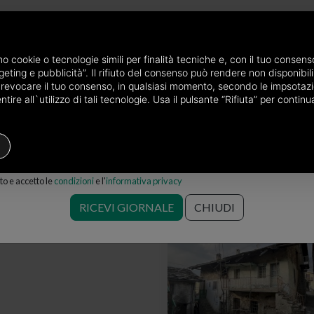
P
e via mail
amo cookie o tecnologie simili per finalità tecniche e, con il tuo conse
eting e pubblicità”. Il rifiuto del consenso può rendere non disponibili 
 provincia di Torino
Magazzini in vendita a Perosa Argentina
o revocare il tuo consenso, in qualsiasi momento, secondo le impsotazi
ire all`utilizzo di tali tecnologie. Usa il pulsante “Rifiuta” per conti
Magazzino
Prezzo
Filtri
o e accetto le
condizioni
e l'
informativa privacy
a a Perosa Argentina
Salva ricerca
RICEVI GIORNALE
CHIUDI