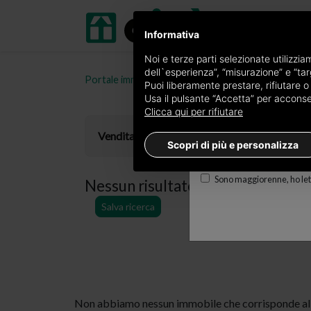
Informativa
Ricevi copia del giornal
Noi e terze parti selezionate utilizzi
dell`esperienza”, “misurazione” e “targ
Portale immobiliare oikia.it
Locali commerciali in v
Edizione
Puoi liberamente prestare, rifiutare 
Usa il pulsante “Accetta” per acconsent
×
Genova
Clicca qui per rifiutare
E-mail
Vendita
Scopri di più e personalizza
Sono maggiorenne, ho lett
Nessun risultato per
locali comme
Salva ricerca
Non abbiamo nessun immobile che corrisponde alla