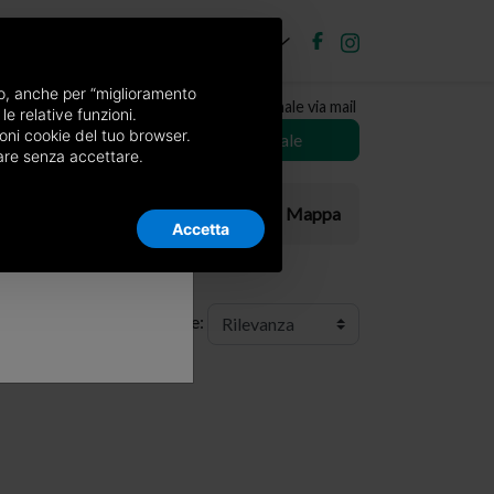
IT
ubblica annuncio
Accedi
×
nso, anche per “miglioramento
Ricevi copia del giornale via mail
le relative funzioni.
Mele
oni cookie del tuo browser.
Scegli giornale
nuare senza accettare.
Elenco
Mappa
ltri
Accetta
Ordine: