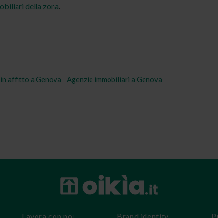
obiliari della zona
.
 in affitto a Genova
Agenzie immobiliari a Genova
Lavora con noi
Brand identity
P