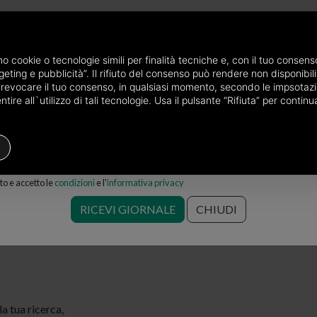
P
e via mail
amo cookie o tecnologie simili per finalità tecniche e, con il tuo conse
eting e pubblicità”. Il rifiuto del consenso può rendere non disponibili 
endita in provincia di Genova
Locali commerciali in vendita a Genova
o revocare il tuo consenso, in qualsiasi momento, secondo le impsotazi
ire all`utilizzo di tali tecnologie. Usa il pulsante “Rifiuta” per conti
Locale commerciale
Prezzo
Fi
o e accetto le
condizioni
e l'
informativa privacy
rciali in vendita a Genova Mele
RICEVI GIORNALE
CHIUDI
 tua ricerca,