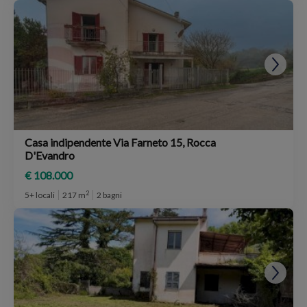
Casa indipendente Via Farneto 15, Rocca
D'Evandro
€ 108.000
2
5+ locali
217 m
2 bagni