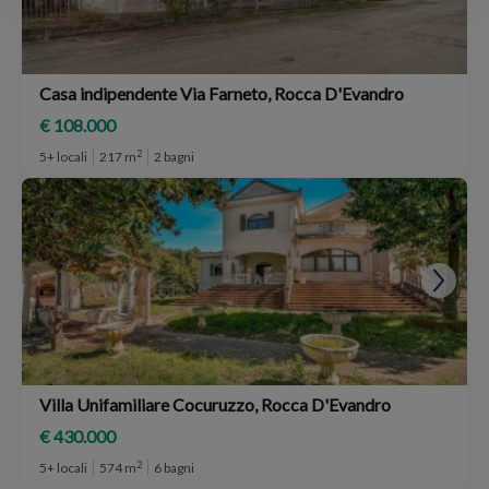
Casa indipendente Via Farneto, Rocca D'Evandro
€ 108.000
2
5+ locali
217 m
2 bagni
Villa Unifamiliare Cocuruzzo, Rocca D'Evandro
€ 430.000
2
5+ locali
574 m
6 bagni