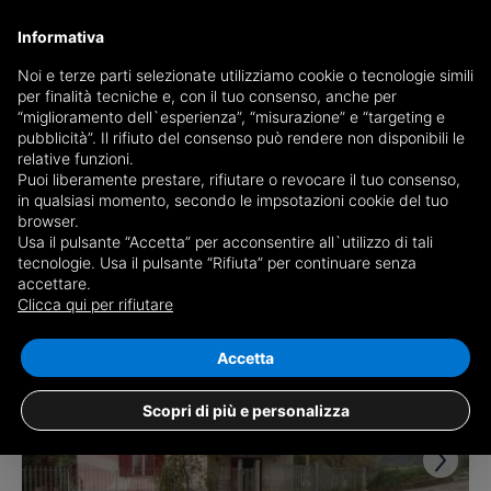
Informativa
Noi e terze parti selezionate utilizziamo cookie o tecnologie simili
per finalità tecniche e, con il tuo consenso, anche per
Ricevi copia del giornale via mail
“miglioramento dell`esperienza”, “misurazione” e “targeting e
Scegli giornale
pubblicità”. Il rifiuto del consenso può rendere non disponibili le
relative funzioni.
Puoi liberamente prestare, rifiutare o revocare il tuo consenso,
in qualsiasi momento, secondo le impsotazioni cookie del tuo
browser.
Usa il pulsante “Accetta” per acconsentire all`utilizzo di tali
tecnologie. Usa il pulsante “Rifiuta” per continuare senza
accettare.
5 risultati per
case in vendita a Rocca
Clicca qui per rifiutare
D'Evandro
Salva ricerca
Accetta
Scopri di più e personalizza