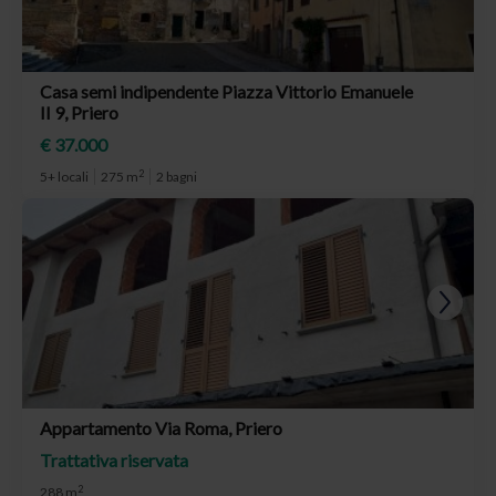
Casa semi indipendente Piazza Vittorio Emanuele
II 9, Priero
€ 37.000
2
5+ locali
275 m
2 bagni
Appartamento Via Roma, Priero
Trattativa riservata
2
288 m