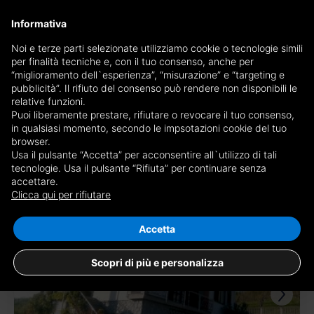
×
Informativa
Ricevi copia del giornale via mail
Noi e terze parti selezionate utilizziamo cookie o tecnologie simili
per finalità tecniche e, con il tuo consenso, anche per
Ricevi copia del giornale via mail
Edizione
“miglioramento dell`esperienza”, “misurazione” e “targeting e
Scegli giornale
pubblicità”. Il rifiuto del consenso può rendere non disponibili le
×
Cuneo
relative funzioni.
Puoi liberamente prestare, rifiutare o revocare il tuo consenso,
E-mail
in qualsiasi momento, secondo le impsotazioni cookie del tuo
browser.
Usa il pulsante “Accetta” per acconsentire all`utilizzo di tali
Sono maggiorenne, ho letto e accetto le
condizioni
e l'
informativa
tecnologie. Usa il pulsante “Rifiuta” per continuare senza
accettare.
6 risultati per
case in vendita a Priero
privacy
Clicca qui per rifiutare
Salva ricerca
RICEVI GIORNALE
CHIUDI
Accetta
Scopri di più e personalizza