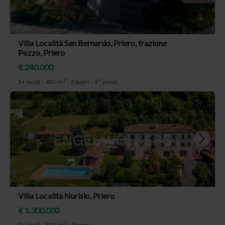
Villa Località San Bernardo, Priero, frazione
Pozzo, Priero
€ 240.000
2
5+ locali
480 m
3 bagni
2° piano
Villa Località Nurisio, Priero
€ 1.300.000
2
5+ locali
815 m
4 bagni