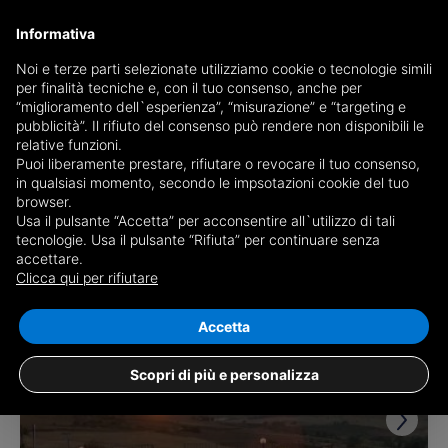
Informativa
Noi e terze parti selezionate utilizziamo cookie o tecnologie simili
per finalità tecniche e, con il tuo consenso, anche per
Ricevi copia del giornale via mail
“miglioramento dell`esperienza”, “misurazione” e “targeting e
Scegli giornale
pubblicità”. Il rifiuto del consenso può rendere non disponibili le
relative funzioni.
Puoi liberamente prestare, rifiutare o revocare il tuo consenso,
in qualsiasi momento, secondo le impsotazioni cookie del tuo
browser.
Usa il pulsante “Accetta” per acconsentire all`utilizzo di tali
tecnologie. Usa il pulsante “Rifiuta” per continuare senza
accettare.
1 risultato per
case in vendita a Palazzo
Clicca qui per rifiutare
Adriano
Salva ricerca
Accetta
Scopri di più e personalizza