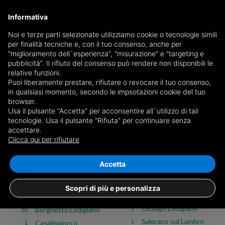
Informativa
Noi e terze parti selezionate utilizziamo cookie o tecnologie simili
per finalità tecniche e, con il tuo consenso, anche per
Case in vendita in Lodi
“miglioramento dell`esperienza”, “misurazione” e “targeting e
pubblicità”. Il rifiuto del consenso può rendere non disponibili le
relative funzioni.
Puoi liberamente prestare, rifiutare o revocare il tuo consenso,
Scegli il comune o
vedi tutti i 54 annunci di case in provincia
in qualsiasi momento, secondo le impsotazioni cookie del tuo
di Lodi
browser.
Usa il pulsante “Accetta” per acconsentire all`utilizzo di tali
tecnologie. Usa il pulsante “Rifiuta” per continuare senza
Vendita
Affitto
accettare.
Clicca qui per rifiutare
Case
Commerciali
Attività
Terreni
Tutti
Appartamenti
Attici e mansarde
Case indipendenti
Accetta
Maleo
1
Abbadia Cerreto
2
Scopri di più e personalizza
Mulazzano
2
Boffalora d'Adda
5
Ossago Lodigiano
1
Borghetto Lodigiano
10
Salerano sul Lambro
1
Casalmaiocco
1