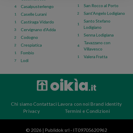
San Rocco al Porto
1
Casalpusterlengo
4
Sant'Angelo Lodigiano
2
Caselle Lurani
1
Santo Stefano
Castiraga Vidardo
1
1
Lodigiano
Cervignano d'Adda
3
Senna Lodigiana
1
Codogno
2
Tavazzano con
Crespiatica
2
4
Villavesco
Fombio
1
Valera Fratta
1
Lodi
7
Chi siamo
Contattaci
Lavora con noi
Brand identity
Privacy
Termini e Condizioni
© 2026 | Publidok srl - IT09705620962