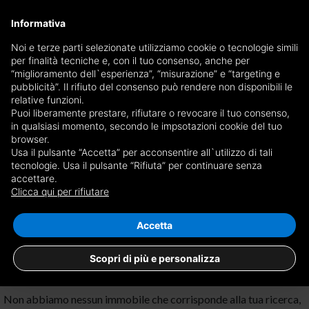
×
Informativa
Ricevi copia del giornale via mail
Noi e terze parti selezionate utilizziamo cookie o tecnologie simili
per finalità tecniche e, con il tuo consenso, anche per
Ricevi copia del giornale via mail
Edizione
“miglioramento dell`esperienza”, “misurazione” e “targeting e
Scegli giornale
pubblicità”. Il rifiuto del consenso può rendere non disponibili le
×
Genova
relative funzioni.
Puoi liberamente prestare, rifiutare o revocare il tuo consenso,
E-mail
in qualsiasi momento, secondo le impsotazioni cookie del tuo
browser.
Usa il pulsante “Accetta” per acconsentire all`utilizzo di tali
Sono maggiorenne, ho letto e accetto le
condizioni
e l'
informativa
tecnologie. Usa il pulsante “Rifiuta” per continuare senza
accettare.
Nessun risultato per
attici e mansarde in
privacy
Clicca qui per rifiutare
vendita a Genova Maddalena
Salva ricerca
RICEVI GIORNALE
CHIUDI
Accetta
Scopri di più e personalizza
Non abbiamo nessun immobile che corrisponde alla tua ricerca,