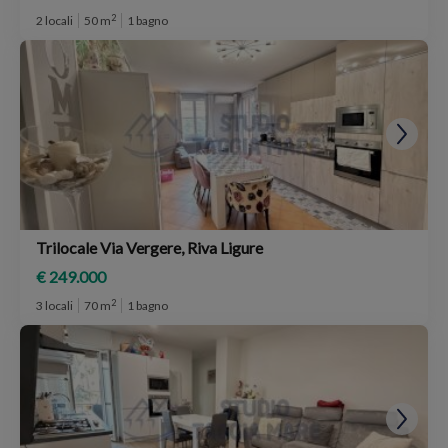
2
2 locali
50 m
1 bagno
Trilocale Via Vergere, Riva Ligure
€ 249.000
2
3 locali
70 m
1 bagno