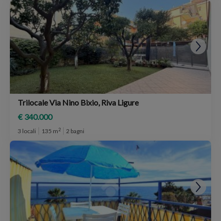
Trilocale Via Nino Bixio, Riva Ligure
€ 340.000
2
3 locali
135 m
2 bagni