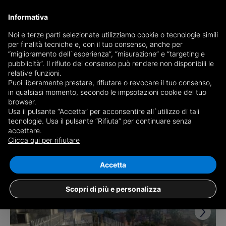
Informativa
Noi e terze parti selezionate utilizziamo cookie o tecnologie simili
per finalità tecniche e, con il tuo consenso, anche per
Ricevi copia del giornale via mail
“miglioramento dell`esperienza”, “misurazione” e “targeting e
Scegli giornale
pubblicità”. Il rifiuto del consenso può rendere non disponibili le
relative funzioni.
Puoi liberamente prestare, rifiutare o revocare il tuo consenso,
in qualsiasi momento, secondo le impsotazioni cookie del tuo
browser.
Usa il pulsante “Accetta” per acconsentire all`utilizzo di tali
tecnologie. Usa il pulsante “Rifiuta” per continuare senza
accettare.
25 risultati per
appartamenti in vendita a
Clicca qui per rifiutare
Riva Ligure
Salva ricerca
Accetta
Scopri di più e personalizza