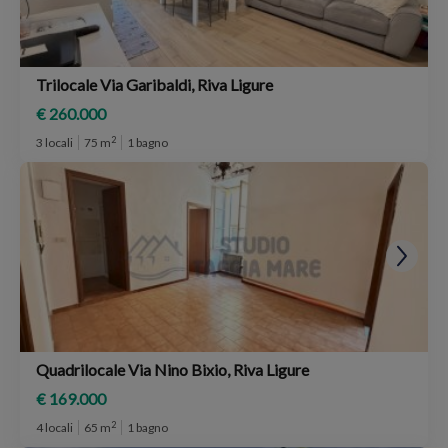
Trilocale Via Garibaldi, Riva Ligure
€ 260.000
2
3 locali
75 m
1 bagno
Quadrilocale Via Nino Bixio, Riva Ligure
€ 169.000
2
4 locali
65 m
1 bagno