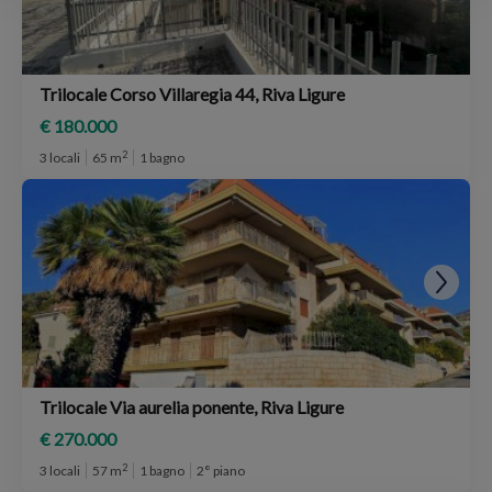
Trilocale Corso Villaregia 44, Riva Ligure
€ 180.000
2
3 locali
65 m
1 bagno
Trilocale Via aurelia ponente, Riva Ligure
€ 270.000
2
3 locali
57 m
1 bagno
2° piano