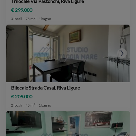
Trilocale Via Pastonchi, Riva Ligure
€ 299.000
2
3 locali
75 m
1 bagno
Bilocale Strada Casai, Riva Ligure
€ 209.000
2
2 locali
45 m
1 bagno