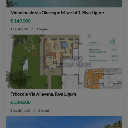
Monolocale via Giuseppe Mazzini 1, Riva Ligure
€ 149.000
2
1 locali
35 m
1 bagno
Trilocale Via Allavena, Riva Ligure
€ 520.000
2
3 locali
110 m
2 bagni