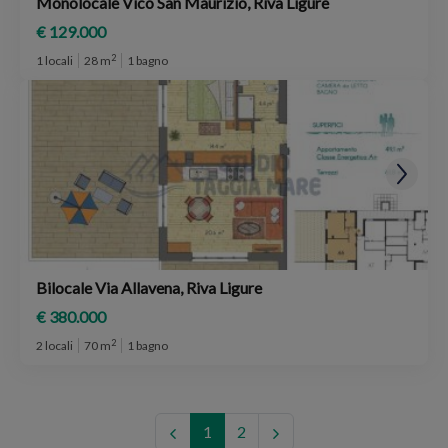
Monolocale Vico San Maurizio, Riva Ligure
€ 129.000
2
1 locali
28 m
1 bagno
Bilocale Via Allavena, Riva Ligure
€ 380.000
2
2 locali
70 m
1 bagno
1
2