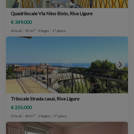
Quadrilocale Via Nino Bixio, Riva Ligure
€ 349.000
2
4 locali
95 m
3 bagni
1° piano
Trilocale Strada casai, Riva Ligure
€ 255.000
2
3 locali
80 m
1 bagno
3° piano