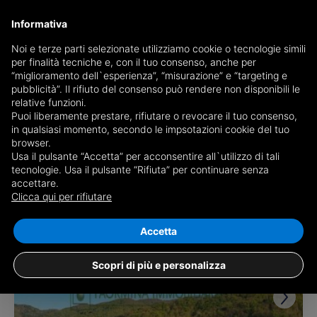
Informativa
Noi e terze parti selezionate utilizziamo cookie o tecnologie simili
per finalità tecniche e, con il tuo consenso, anche per
Ricevi copia del giornale via mail
“miglioramento dell`esperienza”, “misurazione” e “targeting e
Scegli giornale
pubblicità”. Il rifiuto del consenso può rendere non disponibili le
relative funzioni.
Puoi liberamente prestare, rifiutare o revocare il tuo consenso,
in qualsiasi momento, secondo le impsotazioni cookie del tuo
browser.
Usa il pulsante “Accetta” per acconsentire all`utilizzo di tali
tecnologie. Usa il pulsante “Rifiuta” per continuare senza
accettare.
1 risultato per
appartamenti in vendita a
Clicca qui per rifiutare
Cotronei
Salva ricerca
Accetta
Scopri di più e personalizza