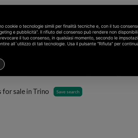
amo cookie o tecnologie simili per finalità tecniche e, con il tuo conse
eting e pubblicità”. Il rifiuto del consenso può rendere non disponibili 
 sale in the province of Vercelli
Semi detached houses for sale in Tr
o revocare il tuo consenso, in qualsiasi momento, secondo le impsotazi
ire all`utilizzo di tali tecnologie. Usa il pulsante “Rifiuta” per conti
Semi detached house
Price
Filter
for sale in Trino
Save search