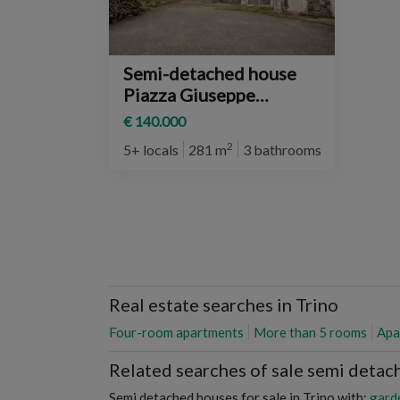
Semi-detached house
Piazza Giuseppe
Mazzini, Trino
€ 140.000
2
5+ locals
281 m
3 bathrooms
Real estate searches in Trino
Four-room apartments
More than 5 rooms
Apa
Related searches of sale semi detac
Semi detached houses for sale in Trino with:
gard