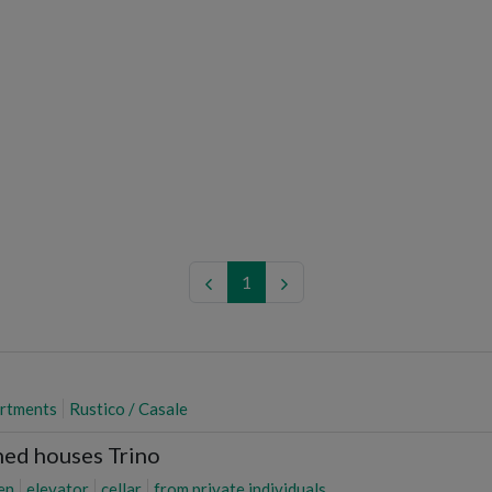
1
rtments
Rustico / Casale
hed houses Trino
en
elevator
cellar
from private individuals