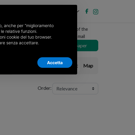
EN
Post new ad
Log in
nso, anche per “miglioramento
Receive a copy of the
le relative funzioni.
ino
newspaper by mail
oni cookie del tuo browser.
nuare senza accettare.
Choose newspaper
Accetta
List
Map
s
Order: