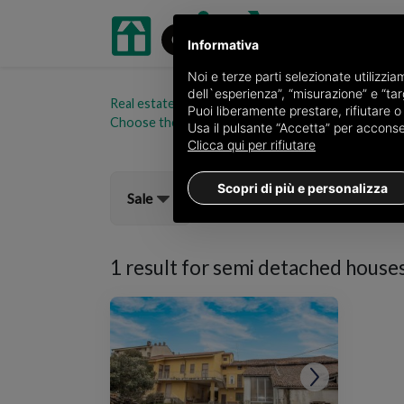
Informativa
Noi e terze parti selezionate utilizzi
dell`esperienza”, “misurazione” e “targ
Real estate portal oikia.it
Semi detached houses for
Puoi liberamente prestare, rifiutare 
Choose the area
Usa il pulsante “Accetta” per acconsent
Clicca qui per rifiutare
Scopri di più e personalizza
Sale
1 result for
semi detached houses 