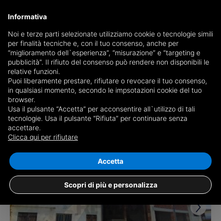
Informativa
Noi e terze parti selezionate utilizziamo cookie o tecnologie simili
per finalità tecniche e, con il tuo consenso, anche per
Receive a copy of the newspaper by mail
“miglioramento dell`esperienza”, “misurazione” e “targeting e
Choose newspaper
pubblicità”. Il rifiuto del consenso può rendere non disponibili le
relative funzioni.
Puoi liberamente prestare, rifiutare o revocare il tuo consenso,
in qualsiasi momento, secondo le impsotazioni cookie del tuo
browser.
Usa il pulsante “Accetta” per acconsentire all`utilizzo di tali
tecnologie. Usa il pulsante “Rifiuta” per continuare senza
accettare.
1 result for
Rustico / Casale for sale in
Clicca qui per rifiutare
Grumolo delle Abbadesse
Save search
Accetta
Scopri di più e personalizza