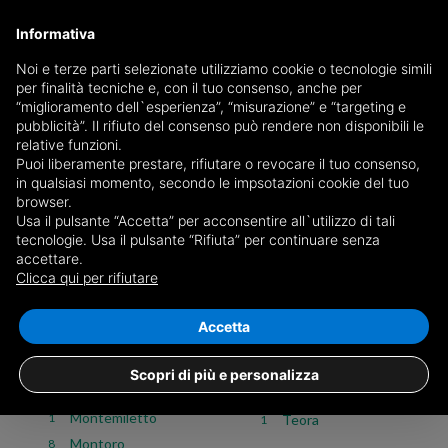
Informativa
Noi e terze parti selezionate utilizziamo cookie o tecnologie simili
per finalità tecniche e, con il tuo consenso, anche per
Rustico / Casale for sale in Avellino
“miglioramento dell`esperienza”, “misurazione” e “targeting e
pubblicità”. Il rifiuto del consenso può rendere non disponibili le
relative funzioni.
Puoi liberamente prestare, rifiutare o revocare il tuo consenso,
Choose the city or
see all 14 ads of Rustico / Casale in the
in qualsiasi momento, secondo le impsotazioni cookie del tuo
province of Avellino
browser.
Usa il pulsante “Accetta” per acconsentire all`utilizzo di tali
tecnologie. Usa il pulsante “Rifiuta” per continuare senza
Sale
Rent
accettare.
Clicca qui per rifiutare
Properties
Commercial
Business
Land
All
Apartments
Attic and Mansard
Box and garage
Deta
Accetta
Atripalda
1
San Potito Ultra
1
Scopri di più e personalizza
Montemarano
1
Sirignano
1
Montemiletto
1
Teora
1
Montoro
8