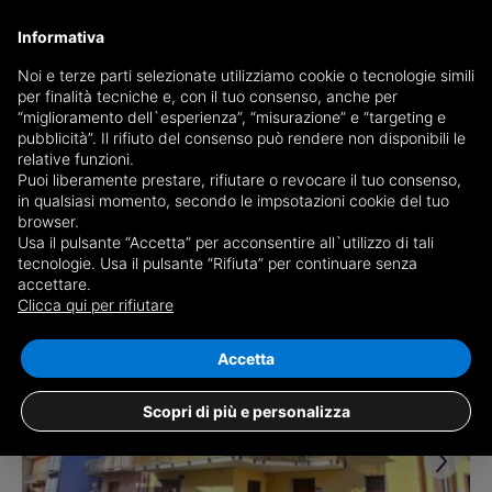
Informativa
Noi e terze parti selezionate utilizziamo cookie o tecnologie simili
per finalità tecniche e, con il tuo consenso, anche per
Receive a copy of the newspaper by mail
“miglioramento dell`esperienza”, “misurazione” e “targeting e
Choose newspaper
pubblicità”. Il rifiuto del consenso può rendere non disponibili le
relative funzioni.
Puoi liberamente prestare, rifiutare o revocare il tuo consenso,
in qualsiasi momento, secondo le impsotazioni cookie del tuo
browser.
Usa il pulsante “Accetta” per acconsentire all`utilizzo di tali
tecnologie. Usa il pulsante “Rifiuta” per continuare senza
accettare.
3 results for
properties for sale in
Clicca qui per rifiutare
Volturara Irpina
Save search
Accetta
Scopri di più e personalizza