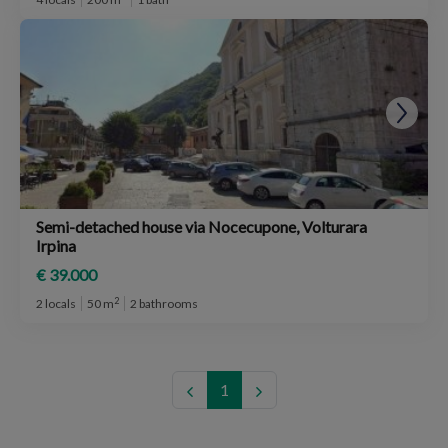
Semi-detached house via Nocecupone, Volturara
Irpina
€ 39.000
2
2 locals
50 m
2 bathrooms
1