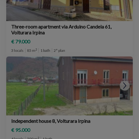
Three-room apartment via Arduino Candela 61,
Volturara Irpina
€ 79.000
2
3 locals
85 m
1 bath
2° plan
Independent house 8, Volturara Irpina
€ 95.000
2
4 locals
200 m
1 bath