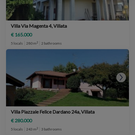
Villa Via Magenta 4, Villata
€ 165.000
2
5 locals
280 m
2 bathrooms
Villa Piazzale Felice Dardano 24a, Villata
€ 280.000
2
5 locals
243 m
3 bathrooms