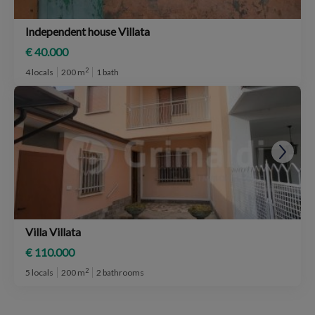
Independent house Villata
€ 40.000
2
4 locals
200 m
1 bath
Villa Villata
€ 110.000
2
5 locals
200 m
2 bathrooms