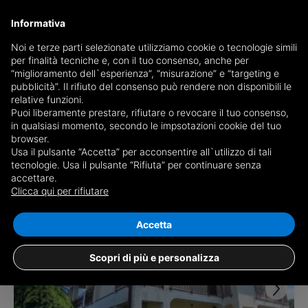
Informativa
Noi e terze parti selezionate utilizziamo cookie o tecnologie simili
per finalità tecniche e, con il tuo consenso, anche per
Receive a copy of the newspaper by mail
“miglioramento dell`esperienza”, “misurazione” e “targeting e
Choose newspaper
pubblicità”. Il rifiuto del consenso può rendere non disponibili le
relative funzioni.
Puoi liberamente prestare, rifiutare o revocare il tuo consenso,
in qualsiasi momento, secondo le impsotazioni cookie del tuo
browser.
Usa il pulsante “Accetta” per acconsentire all`utilizzo di tali
tecnologie. Usa il pulsante “Rifiuta” per continuare senza
accettare.
5 results for
properties for sale in Villata
Clicca qui per rifiutare
Save search
Accetta
Scopri di più e personalizza