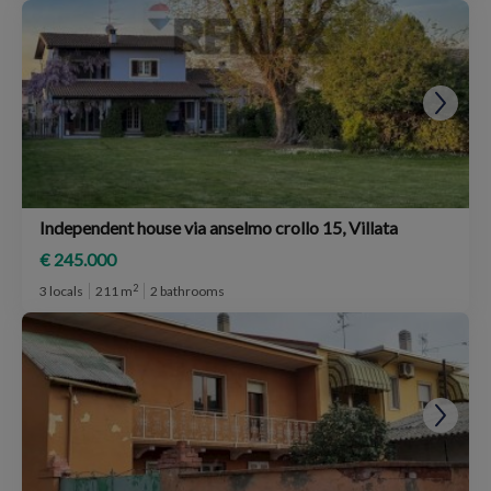
Independent house via anselmo crollo 15, Villata
€ 245.000
2
3 locals
211 m
2 bathrooms